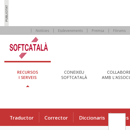
Notícies
Esdeveniments
Premsa
Fòrums
RECURSOS
CONEIXEU
COL·LABOR
I SERVEIS
SOFTCATALÀ
AMB L'ASSOCI
Traductor
Corrector
Diccionaris
Eines