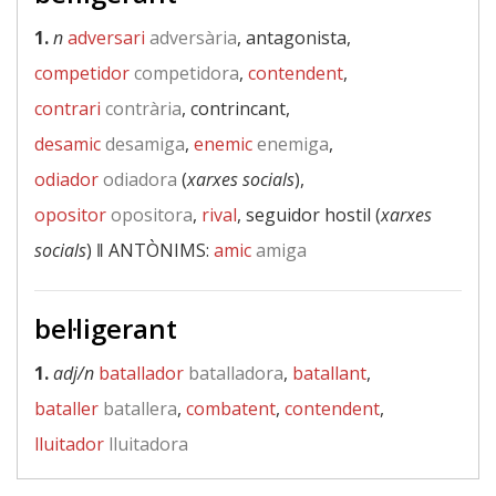
1.
n
adversari
adversària
, antagonista,
competidor
competidora
,
contendent
,
contrari
contrària
, contrincant,
desamic
desamiga
,
enemic
enemiga
,
odiador
odiadora
(
xarxes socials
),
opositor
opositora
,
rival
, seguidor hostil (
xarxes
socials
) ‖
ANTÒNIMS:
amic
amiga
bel·ligerant
1.
adj/n
batallador
batalladora
,
batallant
,
bataller
batallera
,
combatent
,
contendent
,
lluitador
lluitadora