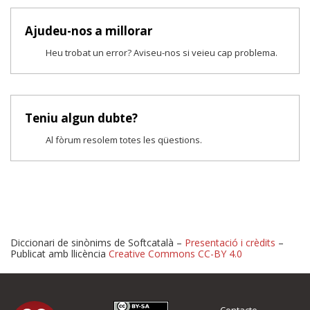
Ajudeu-nos a millorar
Heu trobat un error? Aviseu-nos si veieu cap problema.
Teniu algun dubte?
Al fòrum resolem totes les qüestions.
Diccionari de sinònims de Softcatalà –
Presentació i crèdits
–
Publicat amb llicència
Creative Commons CC-BY 4.0
Proposeu-nos millores o 