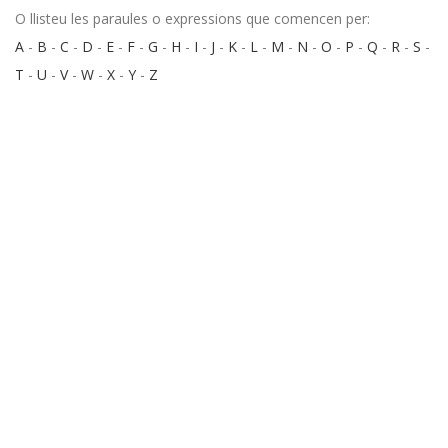
O llisteu les paraules o expressions que comencen per:
A
-
B
-
C
-
D
-
E
-
F
-
G
-
H
-
I
-
J
-
K
-
L
-
M
-
N
-
O
-
P
-
Q
-
R
-
S
-
T
-
U
-
V
-
W
-
X
-
Y
-
Z