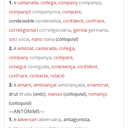
1.
n
camarada
,
col·lega
,
company
companya
,
companyó
companyona
,
compare
,
condeixeble
condeixebla
,
confident
,
confrare
,
correligionari
correligionària
,
germà
germana
,
soci
sòcia
,
nano
nana
(
col·loquial
)
2.
n
amistat
,
camarada
,
col·lega
,
company
companya
,
compare
,
conegut
coneguda
,
coneixença
,
confident
,
confrare
,
contacte
,
relació
3.
n
amant
,
amistançat
amistançada
,
enamorat
,
drut
druda
(
antic
),
manso
(
col·loquial
),
romanço
(
col·loquial
)
—ANTÒNIMS—
1.
n
adversari
adversària
, antagonista,