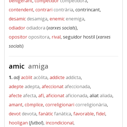
bel·ligerant
,
competidor
competidora
,
contendent
,
contrari
contrària
, contrincant,
desamic
desamiga
,
enemic
enemiga
,
odiador
odiadora
(
xarxes socials
),
opositor
opositora
,
rival
, seguidor hostil (
xarxes
socials
)
amic
amiga
1.
adj
acòlit
acòlita
,
addicte
addicta
,
adepte
adepta
,
afeccionat
afeccionada
,
afecte
afecta
,
afí
,
aficionat
aficionada
, aliat
aliada
,
amant
,
còmplice
,
correligionari
correligionària
,
devot
devota
,
fanàtic
fanàtica
,
favorable
,
fidel
,
hooligan
(
futbol
),
incondicional
,