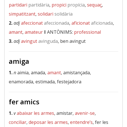
partidari
partidària
,
propici
propícia
,
sequaç
,
simpatitzant
,
solidari
solidària
2.
adj
afeccionat
afeccionada
,
aficionat
aficionada
,
amant
,
amateur
‖
ANTÒNIMS:
professional
3.
adj
avingut
avinguda
, ben avingut
amiga
1.
n
aimia, amada,
amant
, amistançada,
enamorada, estimada, festejadora
fer amics
1.
v
abaixar les armes
, amistar,
avenir-se
,
conciliar
,
deposar les armes
,
entendre’s
, fer les