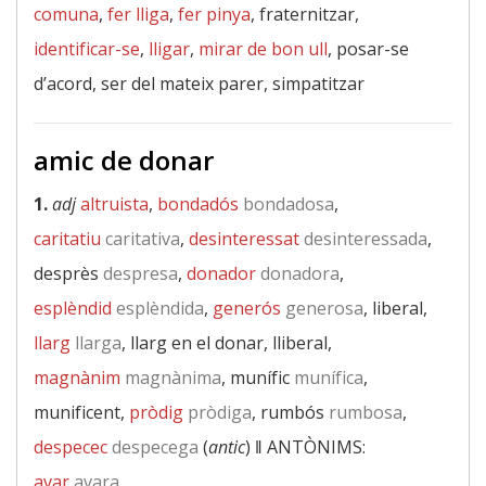
comuna
,
fer lliga
,
fer pinya
, fraternitzar,
identificar-se
,
lligar
,
mirar de bon ull
, posar-se
d’acord, ser del mateix parer, simpatitzar
amic de donar
1.
adj
altruista
,
bondadós
bondadosa
,
caritatiu
caritativa
,
desinteressat
desinteressada
,
desprès
despresa
,
donador
donadora
,
esplèndid
esplèndida
,
generós
generosa
, liberal,
llarg
llarga
, llarg en el donar, lliberal,
magnànim
magnànima
, munífic
munífica
,
munificent,
pròdig
pròdiga
, rumbós
rumbosa
,
despecec
despecega
(
antic
) ‖
ANTÒNIMS:
avar
avara