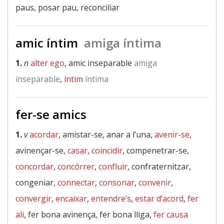
paus, posar pau, reconciliar
amic íntim
amiga íntima
1.
n
alter ego
, amic inseparable
amiga
inseparable
,
íntim
íntima
fer-se amics
1.
v
acordar
, amistar-se, anar a l’una,
avenir-se
,
avinençar-se,
casar
,
coincidir
, compenetrar-se,
concordar
,
concórrer
,
confluir
, confraternitzar,
congeniar,
connectar
,
consonar
,
convenir
,
convergir
,
encaixar
,
entendre’s
,
estar d’acord
,
fer
ali
, fer bona avinença, fer bona lliga,
fer causa