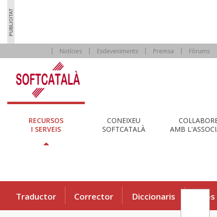
Notícies
Esdeveniments
Premsa
Fòrums
RECURSOS
CONEIXEU
COL·LABOR
I SERVEIS
SOFTCATALÀ
AMB L'ASSOCI
Traductor
Corrector
Diccionaris
Eines