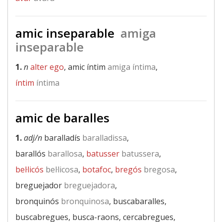
amic inseparable
amiga
inseparable
1.
n
alter ego
, amic íntim
amiga íntima
,
íntim
íntima
amic de baralles
1.
adj/n
baralladís
baralladissa
,
barallós
barallosa
,
batusser
batussera
,
bel·licós
bel·licosa
,
botafoc
,
bregós
bregosa
,
breguejador
breguejadora
,
bronquinós
bronquinosa
, buscabaralles,
buscabregues, busca-raons, cercabregues,