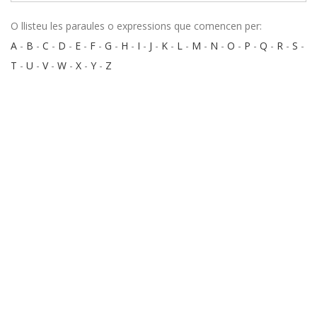
O llisteu les paraules o expressions que comencen per:
A
-
B
-
C
-
D
-
E
-
F
-
G
-
H
-
I
-
J
-
K
-
L
-
M
-
N
-
O
-
P
-
Q
-
R
-
S
-
T
-
U
-
V
-
W
-
X
-
Y
-
Z