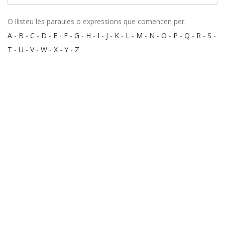
O llisteu les paraules o expressions que comencen per:
A
-
B
-
C
-
D
-
E
-
F
-
G
-
H
-
I
-
J
-
K
-
L
-
M
-
N
-
O
-
P
-
Q
-
R
-
S
-
T
-
U
-
V
-
W
-
X
-
Y
-
Z