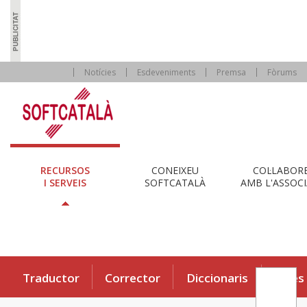
Notícies
Esdeveniments
Premsa
Fòrums
RECURSOS
CONEIXEU
COL·LABOR
I SERVEIS
SOFTCATALÀ
AMB L'ASSOCI
Traductor
Corrector
Diccionaris
Eines