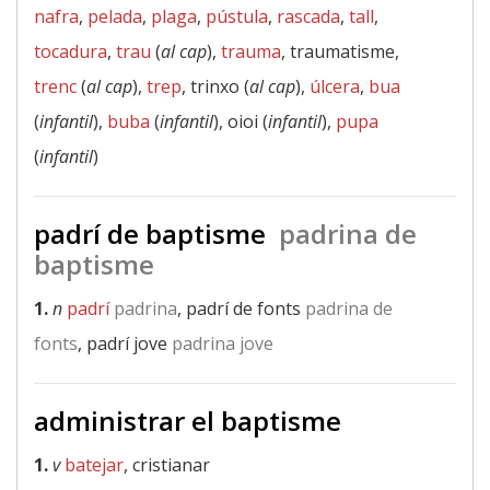
nafra
,
pelada
,
plaga
,
pústula
,
rascada
,
tall
,
tocadura
,
trau
(
al cap
),
trauma
, traumatisme,
trenc
(
al cap
),
trep
, trinxo (
al cap
),
úlcera
,
bua
(
infantil
),
buba
(
infantil
), oioi (
infantil
),
pupa
(
infantil
)
padrí de baptisme
padrina de
baptisme
1.
n
padrí
padrina
, padrí de fonts
padrina de
fonts
, padrí jove
padrina jove
administrar el baptisme
1.
v
batejar
, cristianar