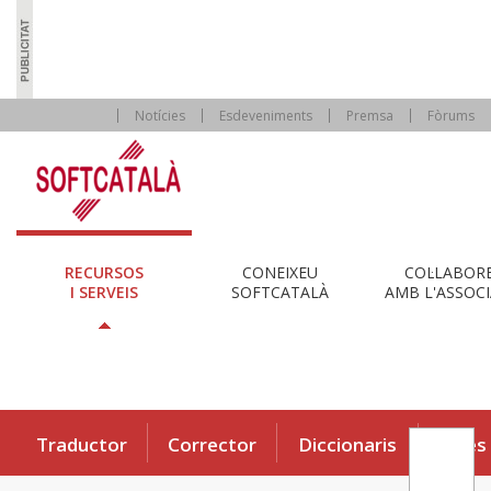
Notícies
Esdeveniments
Premsa
Fòrums
RECURSOS
CONEIXEU
COL·LABOR
I SERVEIS
SOFTCATALÀ
AMB L'ASSOCI
Traductor
Corrector
Diccionaris
Eines