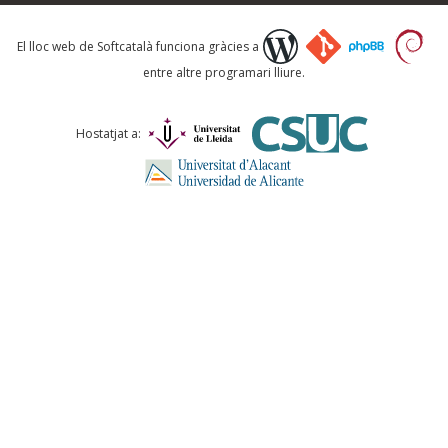
Què proposeu?
El lloc web de Softcatalà funciona gràcies a
entre altre programari lliure.
Comentari *
Hostatjat a:
ENVIA