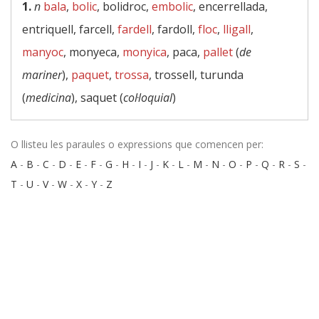
1.
n
bala
,
bolic
, bolidroc,
embolic
, encerrellada,
entriquell, farcell,
fardell
, fardoll,
floc
,
lligall
,
manyoc
, monyeca,
monyica
, paca,
pallet
(
de
mariner
),
paquet
,
trossa
, trossell, turunda
(
medicina
), saquet (
col·loquial
)
O llisteu les paraules o expressions que comencen per:
A
-
B
-
C
-
D
-
E
-
F
-
G
-
H
-
I
-
J
-
K
-
L
-
M
-
N
-
O
-
P
-
Q
-
R
-
S
-
T
-
U
-
V
-
W
-
X
-
Y
-
Z