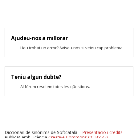
Ajudeu-nos a millorar
Heu trobat un error? Aviseu-nos si veieu cap problema.
Teniu algun dubte?
Al fòrum resolem totes les qüestions.
Diccionari de sinònims de Softcatalà –
Presentació i crèdits
–
Publicat amb llicència
Creative Commons CC-BY 4.0