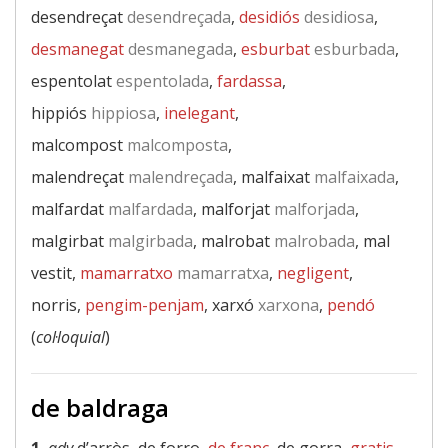
desendreçat
desendreçada
,
desidiós
desidiosa
,
desmanegat
desmanegada
,
esburbat
esburbada
,
espentolat
espentolada
,
fardassa
,
hippiós
hippiosa
,
inelegant
,
malcompost
malcomposta
,
malendreçat
malendreçada
, malfaixat
malfaixada
,
malfardat
malfardada
, malforjat
malforjada
,
malgirbat
malgirbada
, malrobat
malrobada
, mal
vestit,
mamarratxo
mamarratxa
,
negligent
,
norris,
pengim-penjam
, xarxó
xarxona
,
pendó
(
col·loquial
)
de baldraga