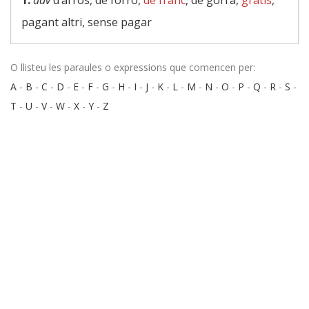
1.
adv
d’arròs, de forro,
de franc
, de gorra,
gratis
,
pagant altri, sense pagar
O llisteu les paraules o expressions que comencen per:
A
-
B
-
C
-
D
-
E
-
F
-
G
-
H
-
I
-
J
-
K
-
L
-
M
-
N
-
O
-
P
-
Q
-
R
-
S
-
T
-
U
-
V
-
W
-
X
-
Y
-
Z