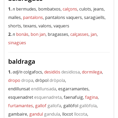
1.
n
bermudes, bombatxos,
calçons
, culots, jeans,
malles,
pantalons
, pantalons vaquers, saragüells,
shorts, texans, valons, vaquers
2.
n
bonàs
,
bon jan
, bragasses,
calçasses
,
jan
,
sinagües
baldraga
1.
adj/n
colgafocs,
desidiós
desidiosa
,
dormilega
,
dropo
dropa
, dròpol
dròpola
,
endillunsat
endillunsada
, esgarramantes,
esquenadret
esquenadreta
, faenafuig,
fagina
,
furtamantes
,
gallof
gallofa
, gallòfol
gallòfola
,
gambaire,
gandul
gandula
, llocot
llocota
,