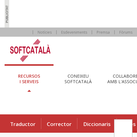
Notícies
Esdeveniments
Premsa
Fòrums
RECURSOS
CONEIXEU
COL·LABOR
I SERVEIS
SOFTCATALÀ
AMB L'ASSOCI
Traductor
Corrector
Diccionaris
Eines