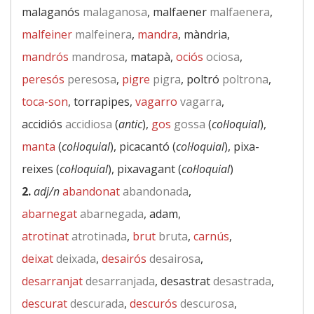
malaganós
malaganosa
, malfaener
malfaenera
,
malfeiner
malfeinera
,
mandra
, màndria,
mandrós
mandrosa
, matapà,
ociós
ociosa
,
peresós
peresosa
,
pigre
pigra
, poltró
poltrona
,
toca-son
, torrapipes,
vagarro
vagarra
,
accidiós
accidiosa
(
antic
),
gos
gossa
(
col·loquial
),
manta
(
col·loquial
), picacantó (
col·loquial
), pixa-
reixes (
col·loquial
), pixavagant (
col·loquial
)
2.
adj/n
abandonat
abandonada
,
abarnegat
abarnegada
, adam,
atrotinat
atrotinada
,
brut
bruta
,
carnús
,
deixat
deixada
,
desairós
desairosa
,
desarranjat
desarranjada
, desastrat
desastrada
,
descurat
descurada
,
descurós
descurosa
,