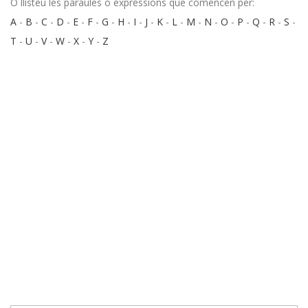
O llisteu les paraules o expressions que comencen per:
A
-
B
-
C
-
D
-
E
-
F
-
G
-
H
-
I
-
J
-
K
-
L
-
M
-
N
-
O
-
P
-
Q
-
R
-
S
-
T
-
U
-
V
-
W
-
X
-
Y
-
Z