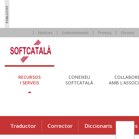
Notícies
Esdeveniments
Premsa
Fòrums
RECURSOS
CONEIXEU
COL·LABOR
I SERVEIS
SOFTCATALÀ
AMB L'ASSOCI
Traductor
Corrector
Diccionaris
Eines