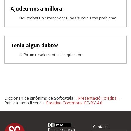
Ajudeu-nos a millorar
Heu trobat un error? Aviseu-nos si veieu cap problema.
Teniu algun dubte?
Al fòrum resolem totes les qüestions.
Diccionari de sinònims de Softcatalà –
Presentació i crèdits
–
Publicat amb llicència
Creative Commons CC-BY 4.0
Proposeu-nos millores o 
Contacte
El contingut està