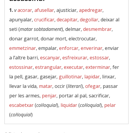
1.
v
acorar
,
afusellar
, ajusticiar,
apedregar
,
apunyalar,
crucificar
,
decapitar
,
degollar
, deixar al
seti (
matar sobtadament
), delmar,
desmembrar
,
donar garrot, donar mort, electrocutar,
emmetzinar
, empalar,
enforcar
,
enverinar
, enviar
a l’altre barri,
escanyar
,
esfreixurar
,
estossar
,
estossinar
,
estrangular
,
executar
,
exterminar
, fer
la pell, gasar, gasejar,
guillotinar
,
lapidar
, linxar,
llevar la vida,
matar
, occir (
literari
),
ofegar
, passar
per les armes,
penjar
, portar al pal, sacrificar,
escabetxar
(
col·loquial
),
liquidar
(
col·loquial
),
pelar
(
col·loquial
)