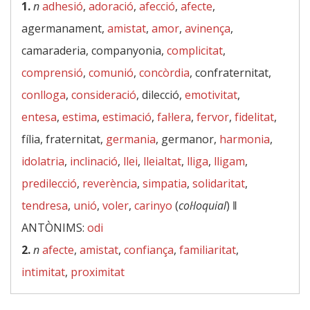
1.
n
adhesió
,
adoració
,
afecció
,
afecte
,
agermanament,
amistat
,
amor
,
avinença
,
camaraderia, companyonia,
complicitat
,
comprensió
,
comunió
,
concòrdia
, confraternitat,
conlloga
,
consideració
, dilecció,
emotivitat
,
entesa
,
estima
,
estimació
,
fal·lera
,
fervor
,
fidelitat
,
fília, fraternitat,
germania
, germanor,
harmonia
,
idolatria
,
inclinació
,
llei
,
lleialtat
,
lliga
,
lligam
,
predilecció
,
reverència
,
simpatia
,
solidaritat
,
tendresa
,
unió
,
voler
,
carinyo
(
col·loquial
) ‖
ANTÒNIMS:
odi
2.
n
afecte
,
amistat
,
confiança
,
familiaritat
,
intimitat
,
proximitat