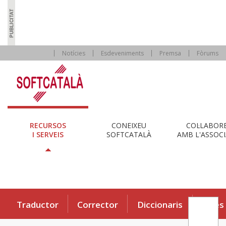
Notícies
Esdeveniments
Premsa
Fòrums
RECURSOS
CONEIXEU
COL·LABOR
I SERVEIS
SOFTCATALÀ
AMB L'ASSOCI
Traductor
Corrector
Diccionaris
Eines