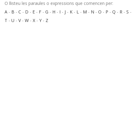
O llisteu les paraules o expressions que comencen per:
A
-
B
-
C
-
D
-
E
-
F
-
G
-
H
-
I
-
J
-
K
-
L
-
M
-
N
-
O
-
P
-
Q
-
R
-
S
-
T
-
U
-
V
-
W
-
X
-
Y
-
Z