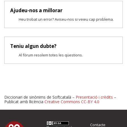
Ajudeu-nos a millorar
Heu trobat un error? Aviseu-nos si veieu cap problema.
Teniu algun dubte?
Al fòrum resolem totes les qüestions.
Diccionari de sinònims de Softcatalà –
Presentació i crèdits
–
Publicat amb llicència
Creative Commons CC-BY 4.0
Proposeu-nos millores o 
Contacte