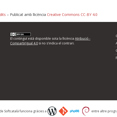
dits
– Publicat amb llicència
Creative Commons CC-BY 4.0
nformeu d'errors
El contingut està disponible sota la llicència
Atribució -
CompartirIgual 4.0
si no s'indica el contrari.
mps següents i descriviu quina és la millora que
 de Softcatalà funciona gràcies a
entre altre progra