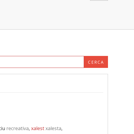
CERCA
tiu
recreativa
,
xalest
xalesta
,