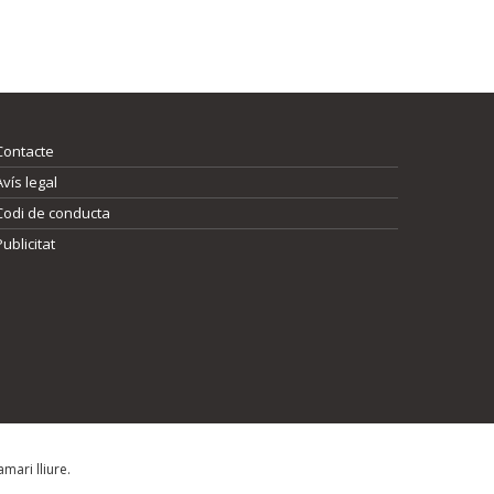
Contacte
Avís legal
Codi de conducta
Publicitat
mari lliure.