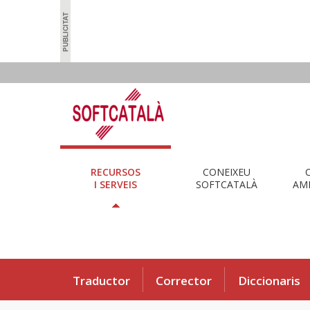
RECURSOS
CONEIXEU
I SERVEIS
SOFTCATALÀ
AMB
Traductor
Corrector
Diccionaris