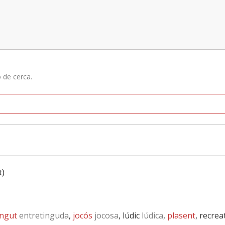
ó de cerca.
t)
ingut
entretinguda
,
jocós
jocosa
, lúdic
lúdica
,
plasent
, recrea