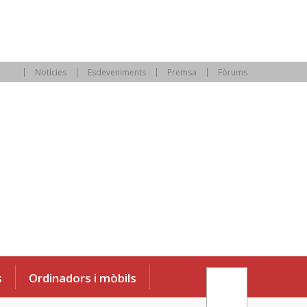
Notícies
Esdeveniments
Premsa
Fòrums
s
Ordinadors i mòbils