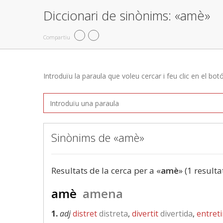
Diccionari de sinònims: «amè»
Compartiu
Introduïu la paraula que voleu cercar i feu clic en el bot
Sinònims de «amè»
Resultats de la cerca per a «
amè
» (1 resulta
amè
amena
1.
adj
distret
distreta
,
divertit
divertida
,
entret