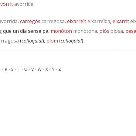
vorrit
avorrida
vorrida
,
carregós
carregosa
,
eixarreït
eixarreïda
,
eixarrit
ei
rg que un dia sense pa,
monòton
monòtona
,
oiós
oiosa
,
pesa
arragosa
(
col·loquial
),
plom
(
col·loquial
)
Q
-
R
-
S
-
T
-
U
-
V
-
W
-
X
-
Y
-
Z