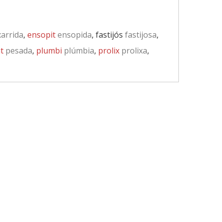
xarrida
,
ensopit
ensopida
, fastijós
fastijosa
,
t
pesada
,
plumbi
plúmbia
,
prolix
prolixa
,