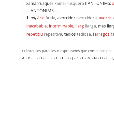
xamarrusquer
xamarrusquera
‖
ANTÒNIMS:
a
—ANTÒNIMS—
1.
adj
àrid
àrida
, avorridor
avorridora
,
avorrit
a
inacabable
,
interminable
,
llarg
llarga
, més lla
repetitiu
repetitiva
, tediós
tediosa
,
farragós
f
O llisteu les paraules o expressions que comencen per:
A
-
B
-
C
-
D
-
E
-
F
-
G
-
H
-
I
-
J
-
K
-
L
-
M
-
N
-
O
-
P
-