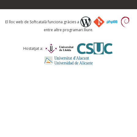
Què proposeu?
El lloc web de Softcatalà funciona gràcies a
entre altre programari lliure.
Comentari *
Hostatjat a:
ENVIA