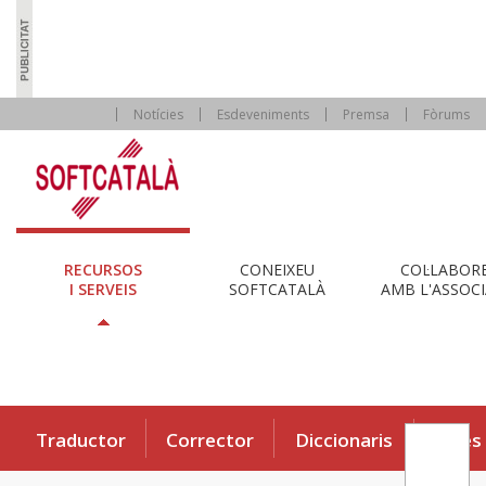
Notícies
Esdeveniments
Premsa
Fòrums
RECURSOS
CONEIXEU
COL·LABOR
I SERVEIS
SOFTCATALÀ
AMB L'ASSOCI
Traductor
Corrector
Diccionaris
Eines