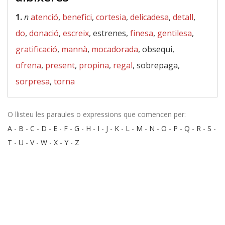
1.
n
atenció
,
benefici
,
cortesia
,
delicadesa
,
detall
,
do
,
donació
,
escreix
, estrenes,
finesa
,
gentilesa
,
gratificació
,
mannà
,
mocadorada
, obsequi,
ofrena
,
present
,
propina
,
regal
, sobrepaga,
sorpresa
,
torna
O llisteu les paraules o expressions que comencen per:
A
-
B
-
C
-
D
-
E
-
F
-
G
-
H
-
I
-
J
-
K
-
L
-
M
-
N
-
O
-
P
-
Q
-
R
-
S
-
T
-
U
-
V
-
W
-
X
-
Y
-
Z