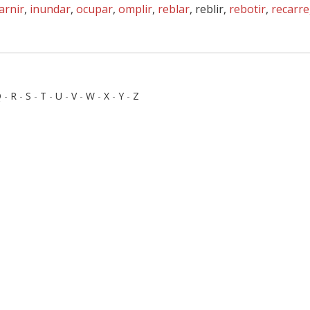
arnir
,
inundar
,
ocupar
,
omplir
,
reblar
, reblir,
rebotir
,
recarr
Q
-
R
-
S
-
T
-
U
-
V
-
W
-
X
-
Y
-
Z