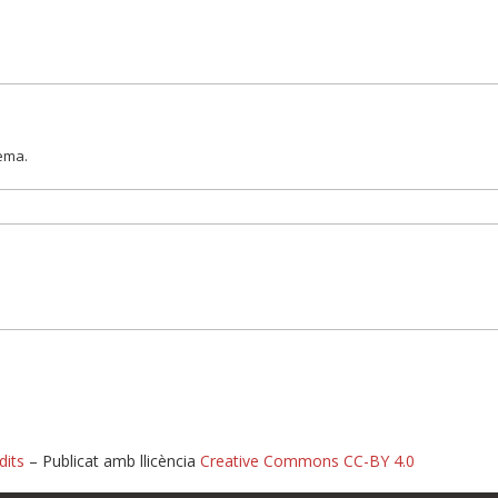
lema.
dits
– Publicat amb llicència
Creative Commons CC-BY 4.0