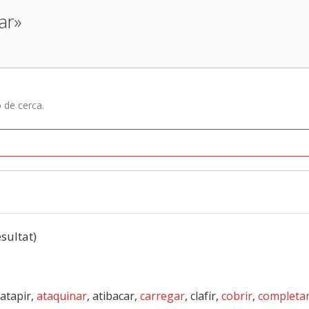
ar»
ó de cerca.
esultat)
 atapir,
ataquinar
, atibacar,
carregar
, clafir,
cobrir
,
completa