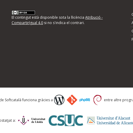
nformeu d'errors
El contingut està disponible sota la llicència
Atribució -
CompartirIgual 4.0
si no s'indica el contrari.
mps següents i descriviu quina és la millora que
 de Softcatalà funciona gràcies a
entre altre progra
statjat a: