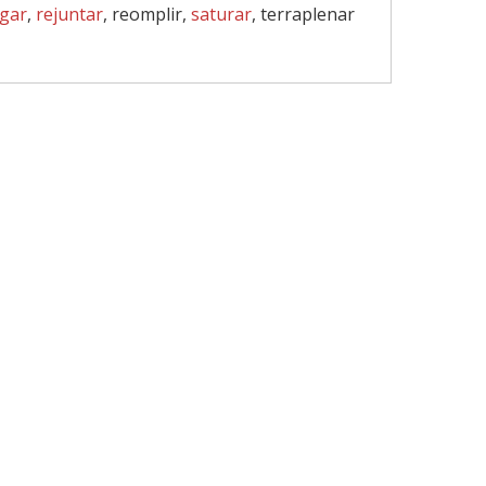
egar
,
rejuntar
, reomplir,
saturar
, terraplenar