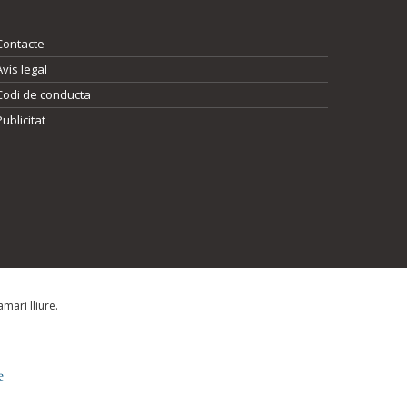
Contacte
Avís legal
Codi de conducta
Publicitat
mari lliure.