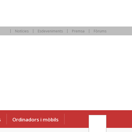
Notícies
Esdeveniments
Premsa
Fòrums
s
Ordinadors i mòbils