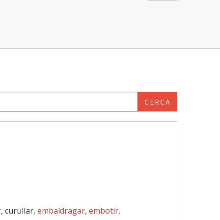
CERCA
r
, curullar,
embaldragar
,
embotir
,