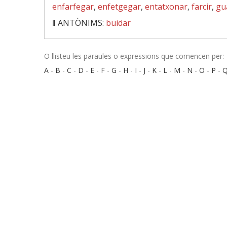
enfarfegar
,
enfetgegar
,
entatxonar
,
farcir
,
gu
‖
ANTÒNIMS:
buidar
O llisteu les paraules o expressions que comencen per:
A
-
B
-
C
-
D
-
E
-
F
-
G
-
H
-
I
-
J
-
K
-
L
-
M
-
N
-
O
-
P
-