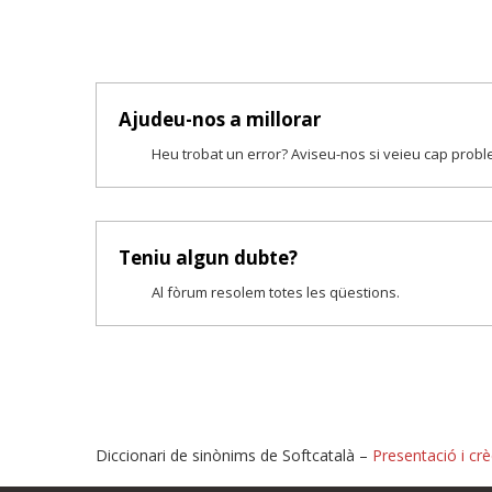
Ajudeu-nos a millorar
Heu trobat un error? Aviseu-nos si veieu cap prob
Teniu algun dubte?
Al fòrum resolem totes les qüestions.
Diccionari de sinònims de Softcatalà –
Presentació i crè