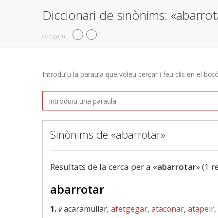
Diccionari de sinònims: «abarrot
Compartiu
Introduïu la paraula que voleu cercar i feu clic en el bot
Sinònims de «abarrotar»
Resultats de la cerca per a «
abarrotar
» (1 r
abarrotar
1.
v
acaramullar,
afetgegar
,
ataconar
,
atapeir
,