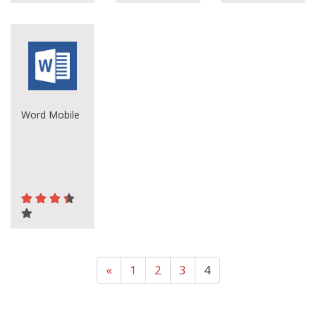
Word Mobile
«
1
2
3
4