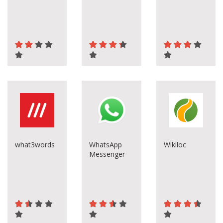
what3words
WhatsApp
Wikiloc
Messenger