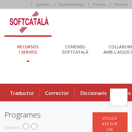
Notícies
Esdeveniments
Premsa
Fòrums
RECURSOS
CONEIXEU
COL·LABOR
I SERVEIS
SOFTCATALÀ
AMB L'ASSOCI
Traductor
Corrector
Diccionaris
Eines
Programes
VOLEU
AFEGIR
Compartiu
UN