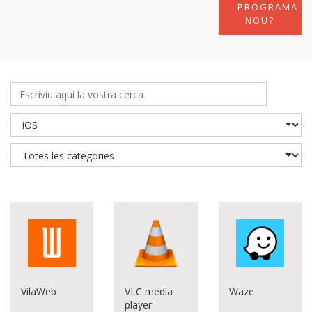
PROGRAMA
NOU?
VilaWeb
VLC media
Waze
player