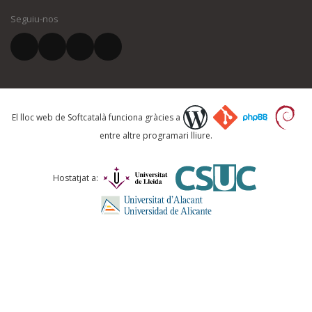
quina és la millora que proposeu o l'error del qual voleu informar-no
Seguiu-nos
CERCA...
El vostre nom *
El vostre correu electrònic *
El lloc web de Softcatalà funciona gràcies a
entre altre programari lliure.
Què proposeu?
Hostatjat a:
Comentari *