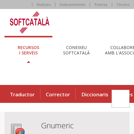
Notícies
Esdeveniments
Premsa
Fòrums
RECURSOS
CONEIXEU
COL·LABOR
I SERVEIS
SOFTCATALÀ
AMB L'ASSOCI
Traductor
Corrector
Diccionaris
Eines
Gnumeric