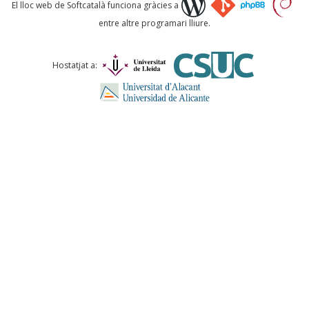
Què proposeu?
El lloc web de Softcatalà funciona gràcies a
entre altre programari lliure.
Comentari *
Hostatjat a:
ENVIA