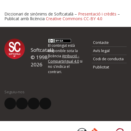
Diccionari de sinònims de Softcatalà –
Presentació i crèdits
–
Publicat amb llicència
Creative Commons CC-BY 4.0
Proposeu-nos millores o 
Contacte
d'errors
El contingut està
Softcatalà
Avís legal
disponible sota la
llicència
Atribució -
© 1998-
Codi de conducta
Si heu trobat un error o voleu proposar alguna millora, ompliu els ca
CompartirIgual 4.0
si
2026
quina és la millora que proposeu o l'error del qual voleu informar-no
no s'indica el
Publicitat
contrari.
El vostre nom *
Seguiu-nos
El vostre correu electrònic *