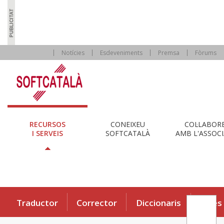
Notícies
Esdeveniments
Premsa
Fòrums
RECURSOS
CONEIXEU
COL·LABOR
I SERVEIS
SOFTCATALÀ
AMB L'ASSOCI
Traductor
Corrector
Diccionaris
Eines