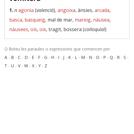
1.
n
agonia
(
valencià
),
angoixa
, ànsies,
arcada
,
basca
,
basqueig
, mal de mar,
mareig
,
nàusea
,
nàusees
,
ois
,
oix
, tragit, bossera (
col·loquial
)
O llisteu les paraules o expressions que comencen per:
A
-
B
-
C
-
D
-
E
-
F
-
G
-
H
-
I
-
J
-
K
-
L
-
M
-
N
-
O
-
P
-
Q
-
R
-
S
-
T
-
U
-
V
-
W
-
X
-
Y
-
Z