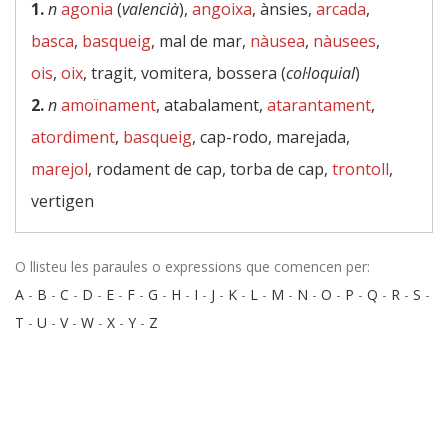
1.
n
agonia
(
valencià
),
angoixa
, ànsies,
arcada
,
basca
,
basqueig
, mal de mar,
nàusea
,
nàusees
,
ois
,
oix
, tragit, vomitera, bossera (
col·loquial
)
2.
n
amoïnament
, atabalament,
atarantament
,
atordiment
,
basqueig
, cap-rodo, marejada,
marejol
, rodament de cap, torba de cap,
trontoll
,
vertigen
O llisteu les paraules o expressions que comencen per:
A
-
B
-
C
-
D
-
E
-
F
-
G
-
H
-
I
-
J
-
K
-
L
-
M
-
N
-
O
-
P
-
Q
-
R
-
S
-
T
-
U
-
V
-
W
-
X
-
Y
-
Z