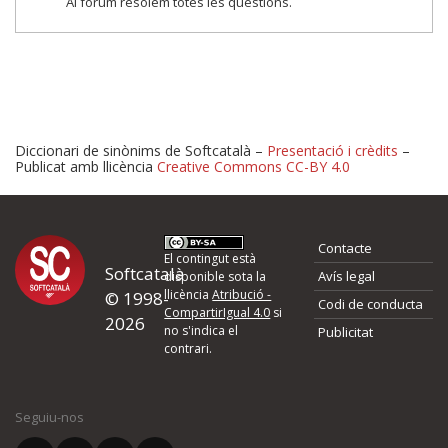
Al fòrum resolem totes les qüestions.
Diccionari de sinònims de Softcatalà –
Presentació i crèdits
–
Publicat amb llicència
Creative Commons CC-BY 4.0
Proposeu-nos millores o 
Contacte
d'errors
El contingut està
Softcatalà
Avís legal
disponible sota la
llicència
Atribució -
© 1998-
Codi de conducta
Si heu trobat un error o voleu proposar alguna millora, ompliu els ca
CompartirIgual 4.0
si
2026
quina és la millora que proposeu o l'error del qual voleu informar-no
no s'indica el
Publicitat
contrari.
El vostre nom *
Seguiu-nos