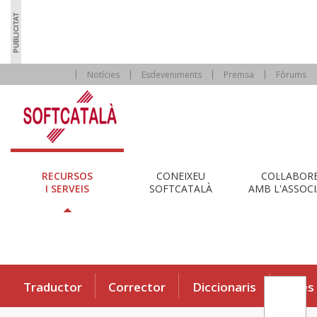
Notícies
Esdeveniments
Premsa
Fòrums
RECURSOS
CONEIXEU
COL·LABOR
I SERVEIS
SOFTCATALÀ
AMB L'ASSOCI
Traductor
Corrector
Diccionaris
Eines