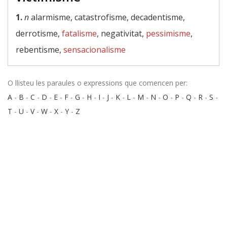
1.
n
alarmisme, catastrofisme, decadentisme,
derrotisme,
fatalisme
, negativitat,
pessimisme
,
rebentisme,
sensacionalisme
O llisteu les paraules o expressions que comencen per:
A
-
B
-
C
-
D
-
E
-
F
-
G
-
H
-
I
-
J
-
K
-
L
-
M
-
N
-
O
-
P
-
Q
-
R
-
S
-
T
-
U
-
V
-
W
-
X
-
Y
-
Z