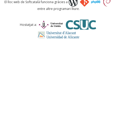
Què proposeu?
El lloc web de Softcatalà funciona gràcies a
entre altre programari lliure.
Comentari *
Hostatjat a:
ENVIA