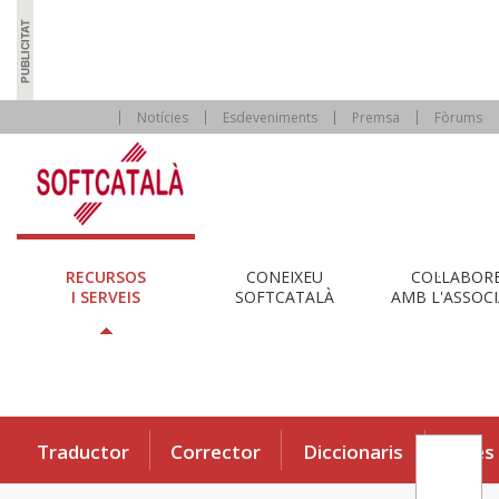
Notícies
Esdeveniments
Premsa
Fòrums
RECURSOS
CONEIXEU
COL·LABOR
I SERVEIS
SOFTCATALÀ
AMB L'ASSOCI
Traductor
Corrector
Diccionaris
Eines