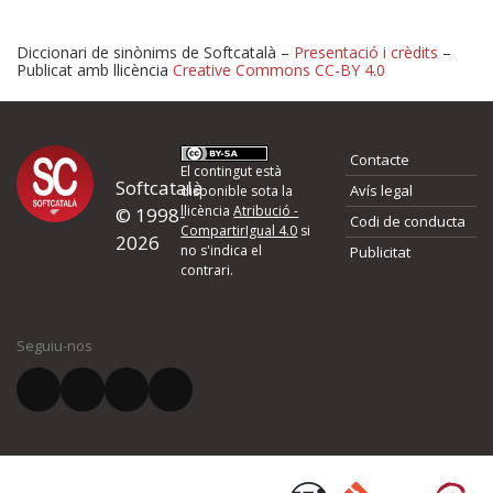
Diccionari de sinònims de Softcatalà –
Presentació i crèdits
–
Publicat amb llicència
Creative Commons CC-BY 4.0
Proposeu-nos millores o 
Contacte
d'errors
El contingut està
Softcatalà
Avís legal
disponible sota la
llicència
Atribució -
© 1998-
Codi de conducta
Si heu trobat un error o voleu proposar alguna millora, ompliu els ca
CompartirIgual 4.0
si
2026
quina és la millora que proposeu o l'error del qual voleu informar-no
no s'indica el
Publicitat
contrari.
El vostre nom *
Seguiu-nos
El vostre correu electrònic *