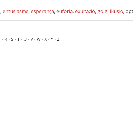
a
,
entusiasme
,
esperança
,
eufòria
,
exultació
,
goig
,
il·lusió
, op
Q
-
R
-
S
-
T
-
U
-
V
-
W
-
X
-
Y
-
Z