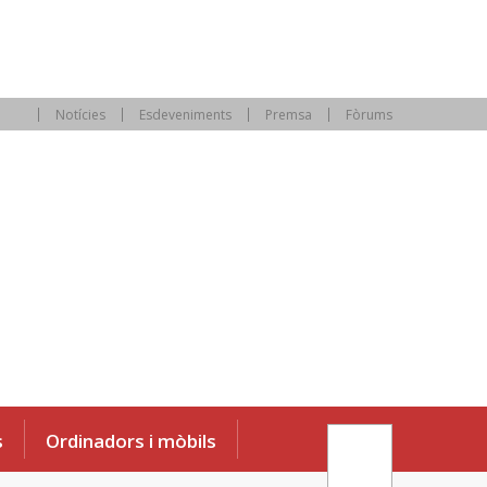
Notícies
Esdeveniments
Premsa
Fòrums
s
Ordinadors i mòbils