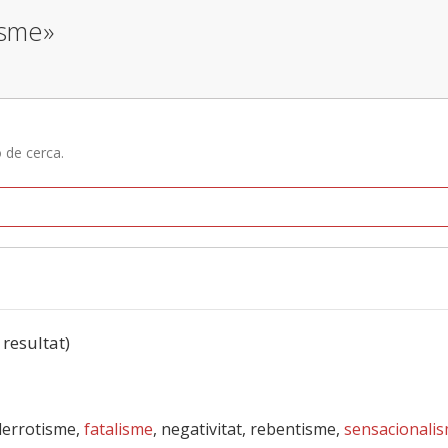
isme»
ó de cerca.
 resultat)
derrotisme,
fatalisme
, negativitat, rebentisme,
sensacionali