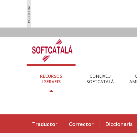
RECURSOS
CONEIXEU
I SERVEIS
SOFTCATALÀ
AMB
Traductor
Corrector
Diccionaris