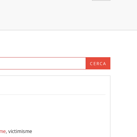
CERCA
sme
, victimisme