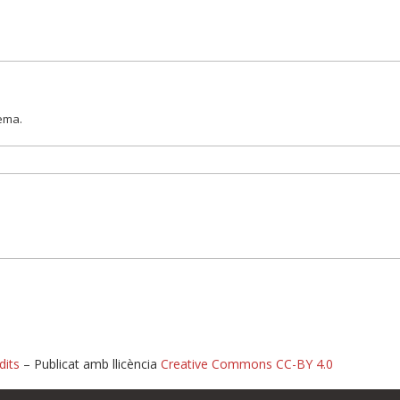
lema.
dits
– Publicat amb llicència
Creative Commons CC-BY 4.0