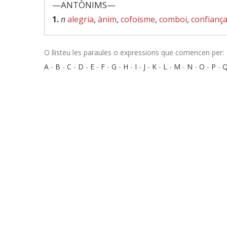
—ANTÒNIMS—
1.
n
alegria
,
ànim
,
cofoisme
,
comboi
,
confianç
O llisteu les paraules o expressions que comencen per:
A
-
B
-
C
-
D
-
E
-
F
-
G
-
H
-
I
-
J
-
K
-
L
-
M
-
N
-
O
-
P
-