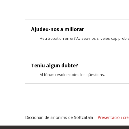
Ajudeu-nos a millorar
Heu trobat un error? Aviseu-nos si veieu cap prob
Teniu algun dubte?
Al fòrum resolem totes les qüestions.
Diccionari de sinònims de Softcatalà –
Presentació i crè