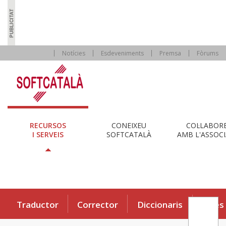
Notícies
Esdeveniments
Premsa
Fòrums
RECURSOS
CONEIXEU
COL·LABOR
I SERVEIS
SOFTCATALÀ
AMB L'ASSOCI
Traductor
Corrector
Diccionaris
Eines