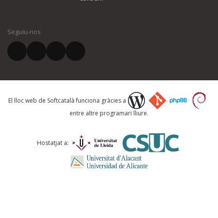
El vostre nom *
Seguiu-nos
El vostre correu electrònic *
Què proposeu?
El lloc web de Softcatalà funciona gràcies a
entre altre programari lliure.
Comentari *
Hostatjat a: