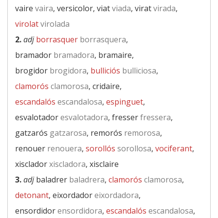
vaire
vaira
, versicolor, viat
viada
, virat
virada
,
virolat
virolada
2.
adj
borrasquer
borrasquera
,
bramador
bramadora
, bramaire,
brogidor
brogidora
,
bulliciós
bulliciosa
,
clamorós
clamorosa
, cridaire,
escandalós
escandalosa
,
espinguet
,
esvalotador
esvalotadora
, fresser
fressera
,
gatzarós
gatzarosa
, remorós
remorosa
,
renouer
renouera
,
sorollós
sorollosa
,
vociferant
,
xisclador
xiscladora
, xisclaire
3.
adj
baladrer
baladrera
,
clamorós
clamorosa
,
detonant
, eixordador
eixordadora
,
ensordidor
ensordidora
,
escandalós
escandalosa
,