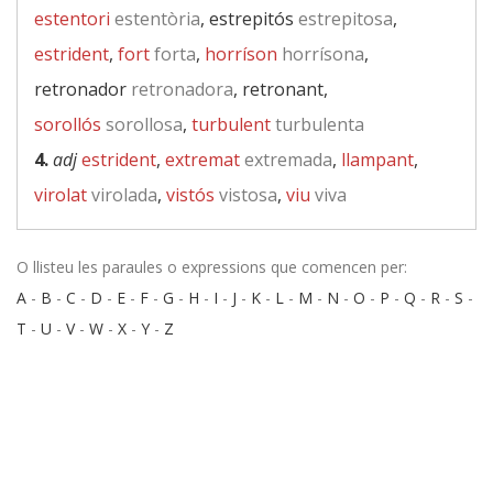
estentori
estentòria
, estrepitós
estrepitosa
,
estrident
,
fort
forta
,
horríson
horrísona
,
retronador
retronadora
, retronant,
sorollós
sorollosa
,
turbulent
turbulenta
4.
adj
estrident
,
extremat
extremada
,
llampant
,
virolat
virolada
,
vistós
vistosa
,
viu
viva
O llisteu les paraules o expressions que comencen per:
A
-
B
-
C
-
D
-
E
-
F
-
G
-
H
-
I
-
J
-
K
-
L
-
M
-
N
-
O
-
P
-
Q
-
R
-
S
-
T
-
U
-
V
-
W
-
X
-
Y
-
Z