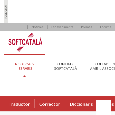
Notícies
Esdeveniments
Premsa
Fòrums
RECURSOS
CONEIXEU
COL·LABOR
I SERVEIS
SOFTCATALÀ
AMB L'ASSOCI
Traductor
Corrector
Diccionaris
Eines