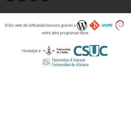
Què proposeu?
El lloc web de Softcatalà funciona gràcies a
entre altre programari lliure.
Comentari *
Hostatjat a:
ENVIA