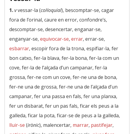
1.
v
vessar-la (
col·loquial
), bescomptar-se, cagar
fora de l’orinal, caure en error, confondre’s,
descomptar-se, desencertar, enganar-se,
enganyar-se,
equivocar-se
,
errar
, errar-se,
esbarrar
, escopir fora de la trona, espifiar-la, fer
bon catxo, fer-la blava, fer-la bona, fer-la com un
cove, fer-la de l’alçada d’un campanar, fer-la
grossa, fer-ne com un cove, fer-ne una de bona,
fer-ne una de grossa, fer-ne una de l’alçada d’un
campanar, fer una passa en fals, fer una planxa,
fer un disbarat, fer un pas fals, ficar els peus a la
galleda, ficar la pota, ficar-se de peus a la galleda,
lluir-se
(
irònic
), malencertar,
marrar
,
pastifejar
,