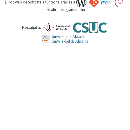
Què proposeu?
El lloc web de Softcatalà funciona gràcies a
entre altre programari lliure.
Comentari *
Hostatjat a:
ENVIA