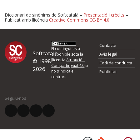
Diccionari de sinònims de Softcatalà –
Presentació i crèdits
–
Publicat amb llicència
Creative Commons CC-BY 4.0
Proposeu-nos millores o 
Contacte
d'errors
El contingut està
Softcatalà
Avís legal
disponible sota la
llicència
Atribució -
© 1998-
Codi de conducta
Si heu trobat un error o voleu proposar alguna millora, ompliu els ca
CompartirIgual 4.0
si
2026
quina és la millora que proposeu o l'error del qual voleu informar-no
no s'indica el
Publicitat
contrari.
El vostre nom *
Seguiu-nos
El vostre correu electrònic *