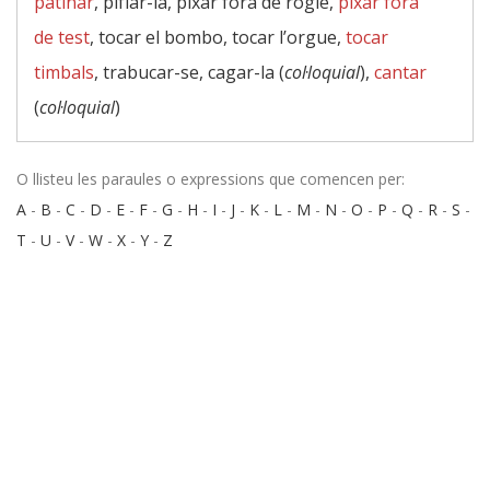
patinar
, pifiar-la, pixar fora de rogle,
pixar fora
de test
, tocar el bombo, tocar l’orgue,
tocar
timbals
, trabucar-se, cagar-la (
col·loquial
),
cantar
(
col·loquial
)
O llisteu les paraules o expressions que comencen per:
A
-
B
-
C
-
D
-
E
-
F
-
G
-
H
-
I
-
J
-
K
-
L
-
M
-
N
-
O
-
P
-
Q
-
R
-
S
-
T
-
U
-
V
-
W
-
X
-
Y
-
Z