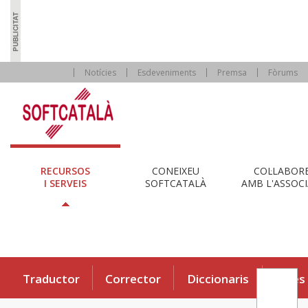
Notícies
Esdeveniments
Premsa
Fòrums
RECURSOS
CONEIXEU
COL·LABOR
I SERVEIS
SOFTCATALÀ
AMB L'ASSOCI
Traductor
Corrector
Diccionaris
Eines