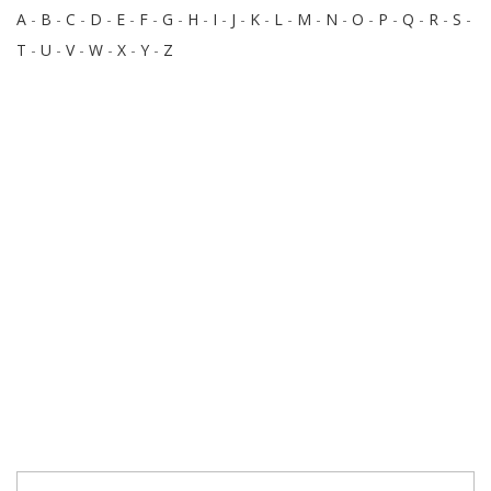
A
-
B
-
C
-
D
-
E
-
F
-
G
-
H
-
I
-
J
-
K
-
L
-
M
-
N
-
O
-
P
-
Q
-
R
-
S
-
T
-
U
-
V
-
W
-
X
-
Y
-
Z