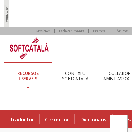
Notícies
Esdeveniments
Premsa
Fòrums
RECURSOS
CONEIXEU
COL·LABOR
I SERVEIS
SOFTCATALÀ
AMB L'ASSOCI
Traductor
Corrector
Diccionaris
Eines