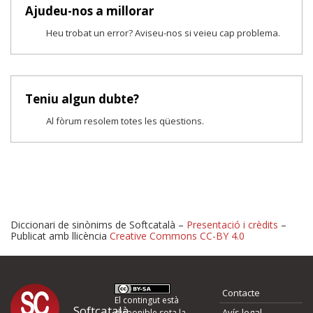
Ajudeu-nos a millorar
Heu trobat un error? Aviseu-nos si veieu cap problema.
Teniu algun dubte?
Al fòrum resolem totes les qüestions.
Diccionari de sinònims de Softcatalà –
Presentació i crèdits
–
Publicat amb llicència
Creative Commons CC-BY 4.0
Proposeu-nos millores o 
Contacte
d'errors
El contingut està
Softcatalà
Avís legal
disponible sota la