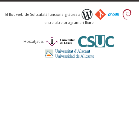
Què proposeu?
El lloc web de Softcatalà funciona gràcies a
entre altre programari lliure.
Comentari *
Hostatjat a:
ENVIA