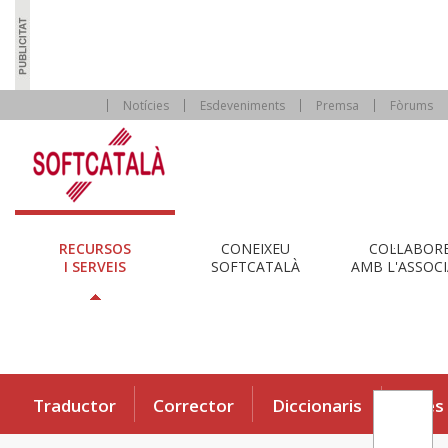
Notícies
Esdeveniments
Premsa
Fòrums
RECURSOS
CONEIXEU
COL·LABOR
I SERVEIS
SOFTCATALÀ
AMB L'ASSOCI
Traductor
Corrector
Diccionaris
Eines