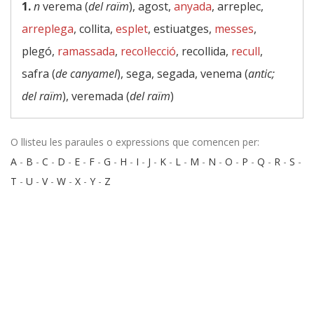
1.
n
verema (
del raïm
), agost,
anyada
, arreplec,
arreplega
, collita,
esplet
, estiuatges,
messes
,
plegó,
ramassada
,
recol·lecció
, recollida,
recull
,
safra (
de canyamel
), sega, segada, venema (
antic;
del raïm
), veremada (
del raïm
)
O llisteu les paraules o expressions que comencen per:
A
-
B
-
C
-
D
-
E
-
F
-
G
-
H
-
I
-
J
-
K
-
L
-
M
-
N
-
O
-
P
-
Q
-
R
-
S
-
T
-
U
-
V
-
W
-
X
-
Y
-
Z