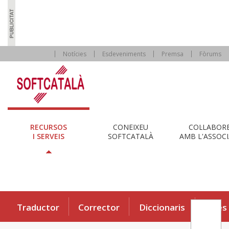
Notícies
Esdeveniments
Premsa
Fòrums
RECURSOS
CONEIXEU
COL·LABOR
I SERVEIS
SOFTCATALÀ
AMB L'ASSOCI
Traductor
Corrector
Diccionaris
Eines