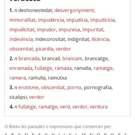
1.
n
deshonestedat,
desvergonyiment
,
immoralitat
,
impudència
,
impudícia
,
impudicícia
,
impudicitat
,
impudor
,
impuresa
,
impuritat
,
indecència
, indecorositat, indignitat,
llicència
,
obscenitat
,
picardia
,
verdor
2.
n
brancada
, brancall,
brancam
, brancatge,
enramada
,
fullatge
,
ramada
, ramalla,
ramatge
,
ramera
, ramulla, ramutxa
3.
n
erotisme
,
obscenitat
,
porno
, pornografia,
sicalipsi,
verdor
4.
n
fullatge
,
ramatge
,
verd
,
verdor
,
verdura
O llisteu les paraules o expressions que comencen per:
A
-
B
-
C
-
D
-
E
-
F
-
G
-
H
-
I
-
J
-
K
-
L
-
M
-
N
-
O
-
P
-
Q
-
R
-
S
-