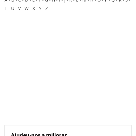
T
-
U
-
V
-
W
-
X
-
Y
-
Z
Ajudeu-nos a millorar