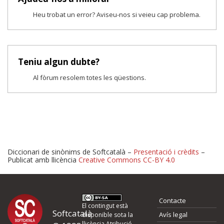
Heu trobat un error? Aviseu-nos si veieu cap problema.
Teniu algun dubte?
Al fòrum resolem totes les qüestions.
Diccionari de sinònims de Softcatalà –
Presentació i crèdits
–
Publicat amb llicència
Creative Commons CC-BY 4.0
Proposeu-nos millores o 
Contacte
d'errors
El contingut està
Softcatalà
Avís legal
disponible sota la
llicència
Atribució -