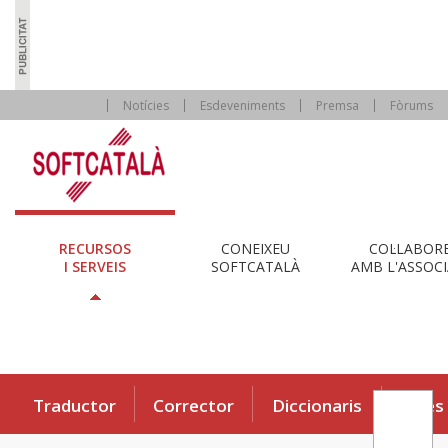
Notícies
Esdeveniments
Premsa
Fòrums
RECURSOS
CONEIXEU
COL·LABOR
I SERVEIS
SOFTCATALÀ
AMB L'ASSOCI
Traductor
Corrector
Diccionaris
Eines