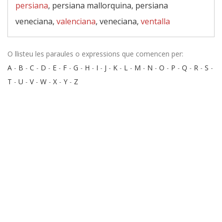
persiana
, persiana mallorquina, persiana
veneciana,
valenciana
, veneciana,
ventalla
O llisteu les paraules o expressions que comencen per:
A
-
B
-
C
-
D
-
E
-
F
-
G
-
H
-
I
-
J
-
K
-
L
-
M
-
N
-
O
-
P
-
Q
-
R
-
S
-
T
-
U
-
V
-
W
-
X
-
Y
-
Z