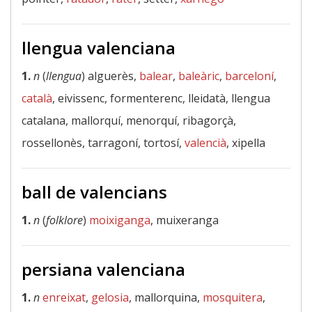
llengua valenciana
1.
n
(
llengua
) alguerès,
balear
,
baleàric
,
barceloní
,
català
, eivissenc, formenterenc, lleidatà, llengua
catalana, mallorquí, menorquí, ribagorçà,
rossellonès, tarragoní, tortosí,
valencià
, xipella
ball de valencians
1.
n
(
folklore
)
moixiganga
, muixeranga
persiana valenciana
1.
n
enreixat
,
gelosia
, mallorquina,
mosquitera
,