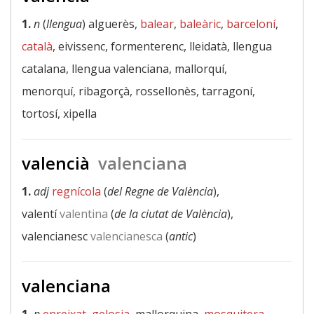
1.
n
(
llengua
) alguerès,
balear
,
baleàric
,
barceloní
,
català
, eivissenc, formenterenc, lleidatà, llengua
catalana, llengua valenciana, mallorquí,
menorquí, ribagorçà, rossellonès, tarragoní,
tortosí, xipella
valencià
valenciana
1.
adj
regnícola
(
del Regne de València
),
valentí
valentina
(
de la ciutat de València
),
valencianesc
valencianesca
(
antic
)
valenciana