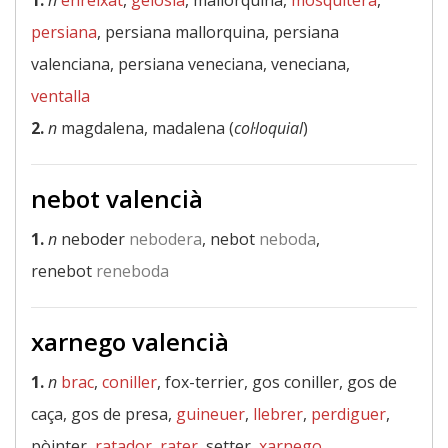
1.
n
enreixat
,
gelosia
, mallorquina,
mosquitera
,
persiana
, persiana mallorquina, persiana
valenciana, persiana veneciana, veneciana,
ventalla
2.
n
magdalena, madalena (
col·loquial
)
nebot valencià
1.
n
neboder
nebodera
, nebot
neboda
,
renebot
reneboda
xarnego valencià
1.
n
brac
,
coniller
, fox-terrier, gos coniller, gos de
caça, gos de presa,
guineuer
,
llebrer
,
perdiguer
,
pòinter,
ratador
,
rater
, setter,
xarnego