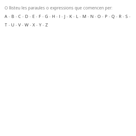
O llisteu les paraules o expressions que comencen per:
A
-
B
-
C
-
D
-
E
-
F
-
G
-
H
-
I
-
J
-
K
-
L
-
M
-
N
-
O
-
P
-
Q
-
R
-
S
-
T
-
U
-
V
-
W
-
X
-
Y
-
Z