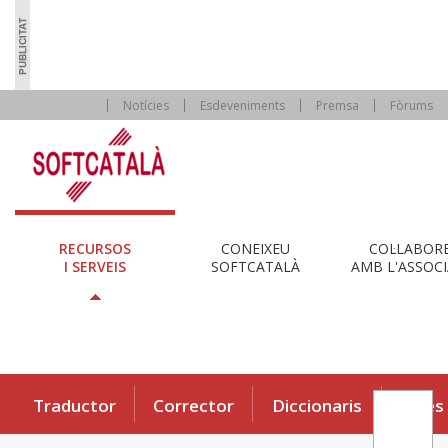
Notícies
Esdeveniments
Premsa
Fòrums
RECURSOS
CONEIXEU
COL·LABOR
I SERVEIS
SOFTCATALÀ
AMB L'ASSOCI
Traductor
Corrector
Diccionaris
Eines