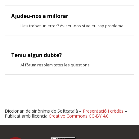
Ajudeu-nos a millorar
Heu trobat un error? Aviseu-nos si veieu cap problema.
Teniu algun dubte?
Al fòrum resolem totes les qüestions.
Diccionari de sinònims de Softcatalà –
Presentació i crèdits
–
Publicat amb llicència
Creative Commons CC-BY 4.0
Proposeu-nos millores o 