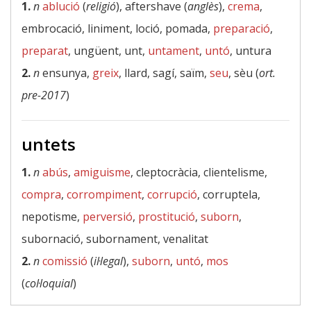
1.
n
ablució
(
religió
), aftershave (
anglès
),
crema
,
embrocació, liniment, loció, pomada,
preparació
,
preparat
, ungüent, unt,
untament
,
untó
, untura
2.
n
ensunya,
greix
, llard, sagí, saïm,
seu
, sèu (
ort.
pre-2017
)
untets
1.
n
abús
,
amiguisme
, cleptocràcia, clientelisme,
compra
,
corrompiment
,
corrupció
, corruptela,
nepotisme,
perversió
,
prostitució
,
suborn
,
subornació, subornament, venalitat
2.
n
comissió
(
il·legal
),
suborn
,
untó
,
mos
(
col·loquial
)