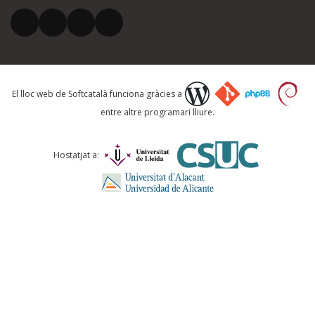
El vostre correu electrònic *
Què proposeu?
El lloc web de Softcatalà funciona gràcies a
entre altre programari lliure.
Comentari *
Hostatjat a:
ENVIA