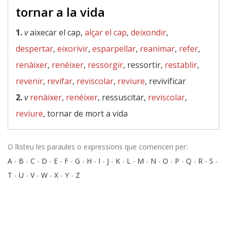
tornar a la vida
1.
v
aixecar el cap,
alçar el cap
,
deixondir
,
despertar
,
eixorivir
,
esparpellar
,
reanimar
,
refer
,
renàixer
,
renéixer
,
ressorgir
, ressortir,
restablir
,
revenir
,
revifar
,
reviscolar
,
reviure
, revivificar
2.
v
renàixer
,
renéixer
, ressuscitar,
reviscolar
,
reviure
, tornar de mort a vida
O llisteu les paraules o expressions que comencen per:
A
-
B
-
C
-
D
-
E
-
F
-
G
-
H
-
I
-
J
-
K
-
L
-
M
-
N
-
O
-
P
-
Q
-
R
-
S
-
T
-
U
-
V
-
W
-
X
-
Y
-
Z