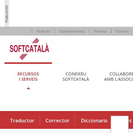
Notícies
Esdeveniments
Premsa
Fòrums
RECURSOS
CONEIXEU
COL·LABOR
I SERVEIS
SOFTCATALÀ
AMB L'ASSOCI
Traductor
Corrector
Diccionaris
Eines