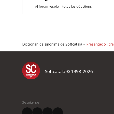
Al fòrum resolem totes les qüestions.
Diccionari de sinònims de Softcatalà –
Presentació i crè
Proposeu-nos millores o i
Softcatalà © 1998-2026
Si heu trobat un error o voleu proposar alguna millora, ompliu els ca
proposeu o l'error del qual voleu informar-nos.
El vostre nom *
Seguiu-nos
El vostre correu electrònic *