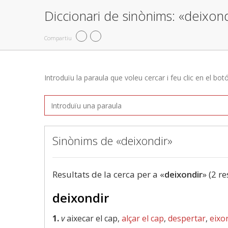
Diccionari de sinònims: «deixond
Compartiu
Introduïu la paraula que voleu cercar i feu clic en el bot
Sinònims de «deixondir»
Resultats de la cerca per a «
deixondir
» (2 re
deixondir
1.
v
aixecar el cap,
alçar el cap
,
despertar
,
eixor