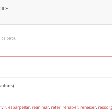
ir»
ó de cerca.
sultats)
ivir
,
esparpellar
,
reanimar
,
refer
,
renàixer
,
renéixer
,
ressorg