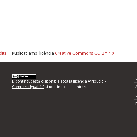
dits
– Publicat amb llicència
Creative Commons CC-BY 4.0
nformeu d'errors
El contingut està disponible sota la llicència
Atribució -
CompartirIgual 4.0
si no s'indica el contrari.
mps següents i descriviu quina és la millora que