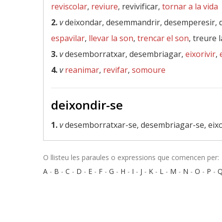
reviscolar
,
reviure
, revivificar,
tornar a la vida
2.
v
deixondar, desemmandrir, desemperesir, 
espavilar
,
llevar la son
,
trencar el son
, treure 
3.
v
desemborratxar, desembriagar,
eixorivir
,
4.
v
reanimar
,
revifar
,
somoure
deixondir-se
1.
v
desemborratxar-se, desembriagar-se, eixo
O llisteu les paraules o expressions que comencen per:
A
-
B
-
C
-
D
-
E
-
F
-
G
-
H
-
I
-
J
-
K
-
L
-
M
-
N
-
O
-
P
-