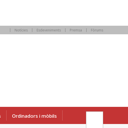
Notícies
Esdeveniments
Premsa
Fòrums
s
Ordinadors i mòbils