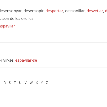
desensonyar, desensopir,
despertar
, dessonillar,
desvetlar
,
d
la son de les orelles
espavilar
rivir-se,
espavilar-se
Q
-
R
-
S
-
T
-
U
-
V
-
W
-
X
-
Y
-
Z