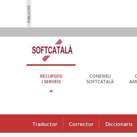
RECURSOS
CONEIXEU
I SERVEIS
SOFTCATALÀ
AMB
Traductor
Corrector
Diccionaris