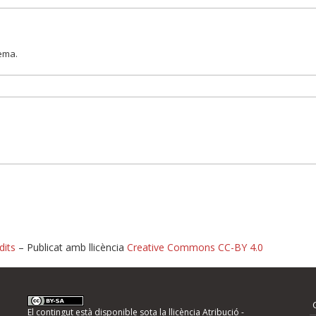
lema.
dits
– Publicat amb llicència
Creative Commons CC-BY 4.0
nformeu d'errors
El contingut està disponible sota la llicència
Atribució -