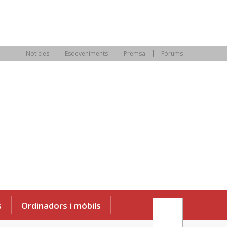
Notícies
Esdeveniments
Premsa
Fòrums
s
Ordinadors i mòbils