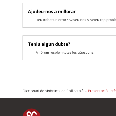
Ajudeu-nos a millorar
Heu trobat un error? Aviseu-nos si veieu cap prob
Teniu algun dubte?
Al fòrum resolem totes les qüestions.
Diccionari de sinònims de Softcatalà –
Presentació i crè
Proposeu-nos millores o i