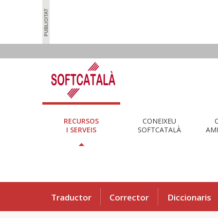
RECURSOS
CONEIXEU
I SERVEIS
SOFTCATALÀ
AMB
Traductor
Corrector
Diccionaris