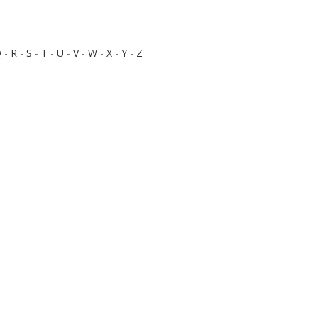
Q
-
R
-
S
-
T
-
U
-
V
-
W
-
X
-
Y
-
Z