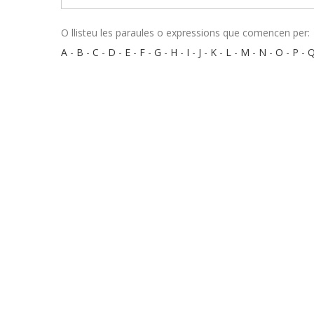
O llisteu les paraules o expressions que comencen per:
A
-
B
-
C
-
D
-
E
-
F
-
G
-
H
-
I
-
J
-
K
-
L
-
M
-
N
-
O
-
P
-