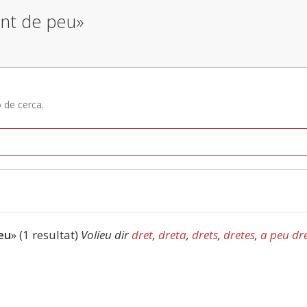
ent de peu»
ó de cerca.
eu
» (1 resultat)
Volíeu dir
dret
,
dreta
,
drets
,
dretes
,
a peu dr