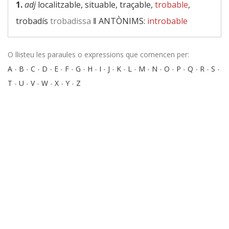
1.
adj
localitzable, situable, traçable,
trobable
,
trobadís
trobadissa
‖
ANTÒNIMS:
introbable
O llisteu les paraules o expressions que comencen per:
A
-
B
-
C
-
D
-
E
-
F
-
G
-
H
-
I
-
J
-
K
-
L
-
M
-
N
-
O
-
P
-
Q
-
R
-
S
-
T
-
U
-
V
-
W
-
X
-
Y
-
Z