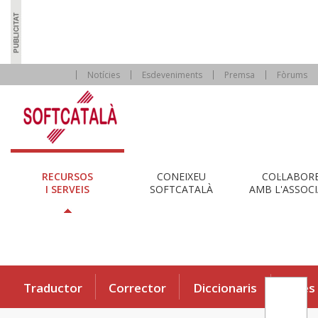
Notícies
Esdeveniments
Premsa
Fòrums
RECURSOS
CONEIXEU
COL·LABOR
I SERVEIS
SOFTCATALÀ
AMB L'ASSOCI
Traductor
Corrector
Diccionaris
Eines