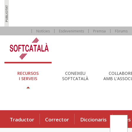
Notícies
Esdeveniments
Premsa
Fòrums
RECURSOS
CONEIXEU
COL·LABOR
I SERVEIS
SOFTCATALÀ
AMB L'ASSOCI
Traductor
Corrector
Diccionaris
Eines