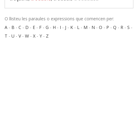
O llisteu les paraules o expressions que comencen per:
A
-
B
-
C
-
D
-
E
-
F
-
G
-
H
-
I
-
J
-
K
-
L
-
M
-
N
-
O
-
P
-
Q
-
R
-
S
-
T
-
U
-
V
-
W
-
X
-
Y
-
Z