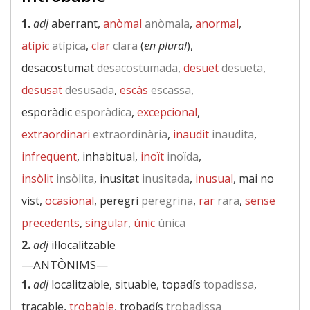
1.
adj
aberrant,
anòmal
anòmala
,
anormal
,
atípic
atípica
,
clar
clara
(
en plural
),
desacostumat
desacostumada
,
desuet
desueta
,
desusat
desusada
,
escàs
escassa
,
esporàdic
esporàdica
,
excepcional
,
extraordinari
extraordinària
,
inaudit
inaudita
,
infreqüent
, inhabitual,
inoït
inoïda
,
insòlit
insòlita
, inusitat
inusitada
,
inusual
, mai no
vist,
ocasional
, peregrí
peregrina
,
rar
rara
,
sense
precedents
,
singular
,
únic
única
2.
adj
il·localitzable
—ANTÒNIMS—
1.
adj
localitzable, situable, topadís
topadissa
,
traçable,
trobable
, trobadís
trobadissa