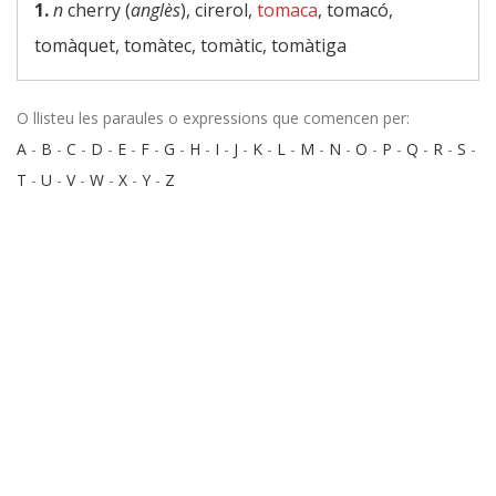
1.
n
cherry (
anglès
), cirerol,
tomaca
, tomacó,
tomàquet, tomàtec, tomàtic, tomàtiga
O llisteu les paraules o expressions que comencen per:
A
-
B
-
C
-
D
-
E
-
F
-
G
-
H
-
I
-
J
-
K
-
L
-
M
-
N
-
O
-
P
-
Q
-
R
-
S
-
T
-
U
-
V
-
W
-
X
-
Y
-
Z