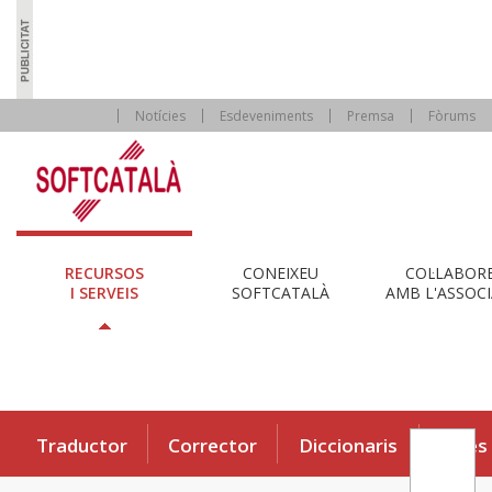
Notícies
Esdeveniments
Premsa
Fòrums
RECURSOS
CONEIXEU
COL·LABOR
I SERVEIS
SOFTCATALÀ
AMB L'ASSOCI
Traductor
Corrector
Diccionaris
Eines