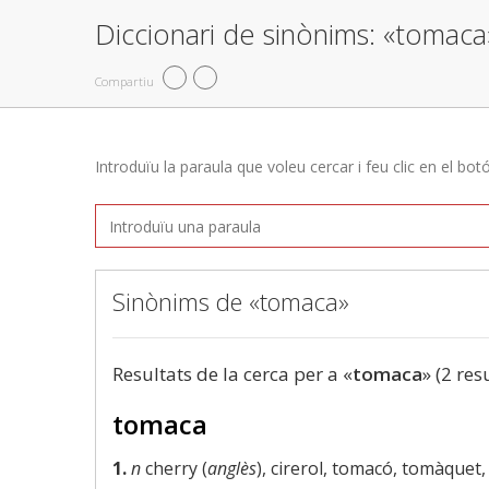
Diccionari de sinònims: «tomaca
Compartiu
Introduïu la paraula que voleu cercar i feu clic en el bot
Sinònims de «tomaca»
Resultats de la cerca per a «
tomaca
» (2 res
tomaca
1.
n
cherry (
anglès
), cirerol, tomacó, tomàquet