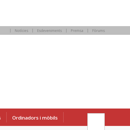
Notícies
Esdeveniments
Premsa
Fòrums
s
Ordinadors i mòbils