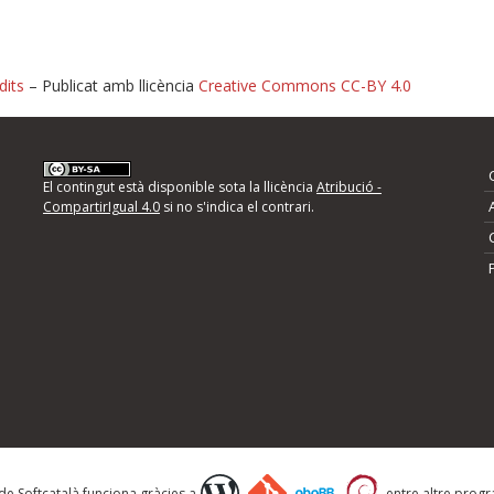
dits
– Publicat amb llicència
Creative Commons CC-BY 4.0
nformeu d'errors
El contingut està disponible sota la llicència
Atribució -
CompartirIgual 4.0
si no s'indica el contrari.
mps següents i descriviu quina és la millora que
 de Softcatalà funciona gràcies a
entre altre progra