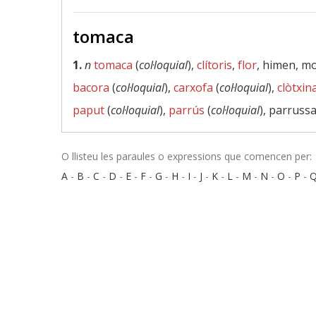
tomaca
1.
n
tomaca
(
col·loquial
),
clítoris
,
flor
, himen, m
bacora
(
col·loquial
),
carxofa
(
col·loquial
),
clòtxin
paput
(
col·loquial
),
parrús
(
col·loquial
), parrussa
O llisteu les paraules o expressions que comencen per:
A
-
B
-
C
-
D
-
E
-
F
-
G
-
H
-
I
-
J
-
K
-
L
-
M
-
N
-
O
-
P
-