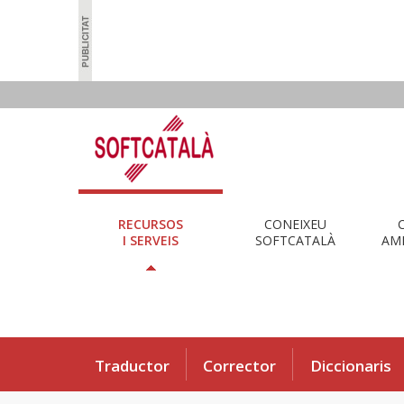
RECURSOS
CONEIXEU
I SERVEIS
SOFTCATALÀ
AMB
Traductor
Corrector
Diccionaris