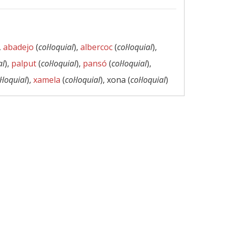
,
abadejo
(
col·loquial
),
albercoc
(
col·loquial
),
al
),
palput
(
col·loquial
),
pansó
(
col·loquial
),
l·loquial
),
xamela
(
col·loquial
), xona (
col·loquial
)