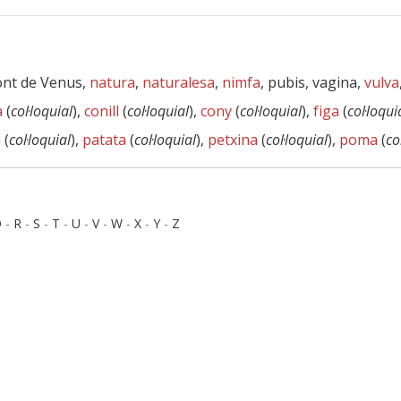
ont de Venus,
natura
,
naturalesa
,
nimfa
, pubis, vagina,
vulva
a
(
col·loquial
),
conill
(
col·loquial
),
cony
(
col·loquial
),
figa
(
col·loqui
 (
col·loquial
),
patata
(
col·loquial
),
petxina
(
col·loquial
),
poma
(
co
Q
-
R
-
S
-
T
-
U
-
V
-
W
-
X
-
Y
-
Z