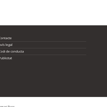
Contacte
Avís legal
Codi de conducta
Publicitat
mari lliure.