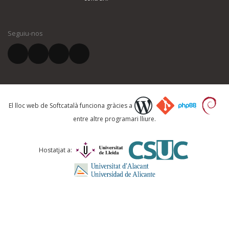
El vostre nom *
Seguiu-nos
El vostre correu electrònic *
Què proposeu?
El lloc web de Softcatalà funciona gràcies a
entre altre programari lliure.
Comentari *
Hostatjat a: