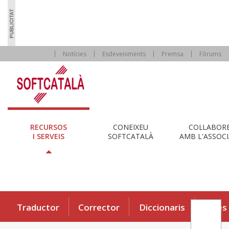
Notícies
Esdeveniments
Premsa
Fòrums
RECURSOS
CONEIXEU
COL·LABOR
I SERVEIS
SOFTCATALÀ
AMB L'ASSOCI
Traductor
Corrector
Diccionaris
Eines