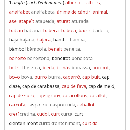
1.
adj/n
(
curt d’enteniment
)
albercoc
,
alficòs
,
analfabet
analfabeta
,
ànima de càntir
,
animal
,
ase
,
atapeït
atapeïda
,
aturat
aturada
,
babau
babaua
,
babeca
,
baboia
,
badoc
badoca
,
bajà
bajana
,
bajoca
, bambo
bamba
,
bàmbol
bàmbola
,
beneit
beneita
,
beneitó
beneitona
, beneitot
beneitota
,
betzol
betzola
,
bleda
,
bonàs
bonassa
,
borinot
,
bovo
bova
,
burro
burra
,
caparró
,
cap buit
, cap
d’ase, cap de carabassa,
cap de fava
, cap de meló,
cap de suro
,
capsigrany
,
caracollons
,
carallot
,
carxofa
, casporrut
casporruda
,
ceballot
,
cretí
cretina
,
cudol
,
curt
curta
, curt
d’enteniment
curta d’enteniment
,
curt de