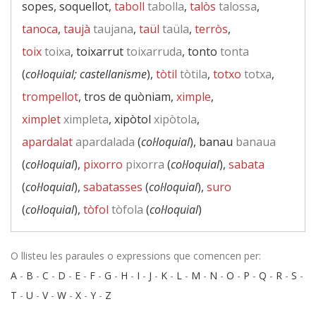
sopes, soquellot,
taboll
tabolla
,
talòs
talossa
,
tanoca
,
taujà
taujana
,
taül
taüla
,
terròs
,
toix
toixa
, toixarrut
toixarruda
, tonto
tonta
(
col·loquial; castellanisme
),
tòtil
tòtila
,
totxo
totxa
,
trompellot
, tros de quòniam,
ximple
,
ximplet
ximpleta
, xipòtol
xipòtola
,
apardalat
apardalada
(
col·loquial
), banau
banaua
(
col·loquial
),
pixorro
pixorra
(
col·loquial
),
sabata
(
col·loquial
),
sabatasses
(
col·loquial
),
suro
(
col·loquial
),
tòfol
tòfola
(
col·loquial
)
O llisteu les paraules o expressions que comencen per:
A
-
B
-
C
-
D
-
E
-
F
-
G
-
H
-
I
-
J
-
K
-
L
-
M
-
N
-
O
-
P
-
Q
-
R
-
S
-
T
-
U
-
V
-
W
-
X
-
Y
-
Z