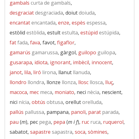
gambals
curta de gambals
,
desgraciat
desgraciada
, doiut
doiuda
,
encantat
encantada
,
enze
,
espès
espessa
,
estòlid
estòlida
, estult
estulta
,
estúpid
estúpida
,
fat
fada
,
fava
, favot,
figaflor
,
gamarús
gamarussa
, gàrgol,
guilopo
guilopa
,
gusarapa
,
idiota
,
ignorant
,
imbècil
,
innocent
,
janot
,
lila
,
liró
lirona
, llanut
llanuda
,
llondro
llondra
, llonze
llonza
,
llosc
llosca
,
lluç
,
macoca
,
mec
meca
,
moniato
, neci
nècia
, nescient,
nici
nícia
,
obtús
obtusa
, orellut
orelluda
,
pallús
pallussa
, pampana,
panoli
,
parat
parada
,
pau
(
m
), pec
pega
,
pepa
(
m i f
),
ruc
ruca
,
ruquerol
,
sabatot,
sapastre
sapastra
,
soca
,
sòmines
,