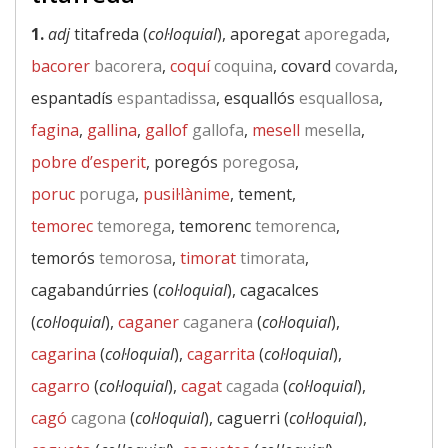
1.
adj
titafreda (
col·loquial
), aporegat
aporegada
,
bacorer
bacorera
,
coquí
coquina
, covard
covarda
,
espantadís
espantadissa
, esquallós
esquallosa
,
fagina
,
gallina
,
gallof
gallofa
,
mesell
mesella
,
pobre d’esperit
, poregós
poregosa
,
poruc
poruga
,
pusil·lànime
, tement,
temorec
temorega
, temorenc
temorenca
,
temorós
temorosa
,
timorat
timorata
,
cagabandúrries (
col·loquial
), cagacalces
(
col·loquial
),
caganer
caganera
(
col·loquial
),
cagarina
(
col·loquial
),
cagarrita
(
col·loquial
),
cagarro
(
col·loquial
),
cagat
cagada
(
col·loquial
),
cagó
cagona
(
col·loquial
), caguerri (
col·loquial
),