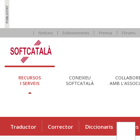
Notícies
Esdeveniments
Premsa
Fòrums
RECURSOS
CONEIXEU
COL·LABOR
I SERVEIS
SOFTCATALÀ
AMB L'ASSOCI
Traductor
Corrector
Diccionaris
Eines