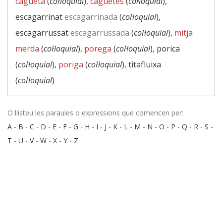
cagueta
(
col·loquial
),
caguetes
(
col·loquial
),
escagarrinat
escagarrinada
(
col·loquial
),
escagarrussat
escagarrussada
(
col·loquial
),
mitja
merda
(
col·loquial
),
porega
(
col·loquial
), porica
(
col·loquial
),
poriga
(
col·loquial
), titafluixa
(
col·loquial
)
O llisteu les paraules o expressions que comencen per:
A
-
B
-
C
-
D
-
E
-
F
-
G
-
H
-
I
-
J
-
K
-
L
-
M
-
N
-
O
-
P
-
Q
-
R
-
S
-
T
-
U
-
V
-
W
-
X
-
Y
-
Z