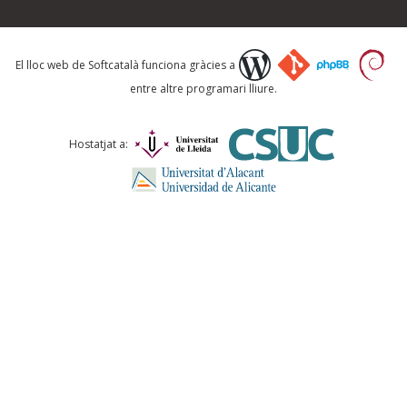
Què proposeu?
El lloc web de Softcatalà funciona gràcies a
entre altre programari lliure.
Comentari *
Hostatjat a:
ENVIA