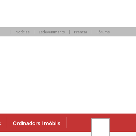
Notícies
Esdeveniments
Premsa
Fòrums
s
Ordinadors i mòbils