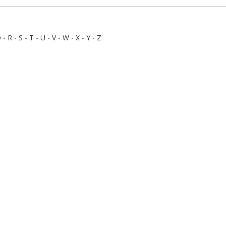
Q
-
R
-
S
-
T
-
U
-
V
-
W
-
X
-
Y
-
Z