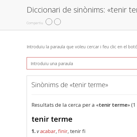
Diccionari de sinònims: «tenir t
Compartiu
Introduïu la paraula que voleu cercar i feu clic en el bot
Sinònims de «tenir terme»
Resultats de la cerca per a «
tenir terme
» (1
tenir terme
1.
v
acabar
,
finir
, tenir fi