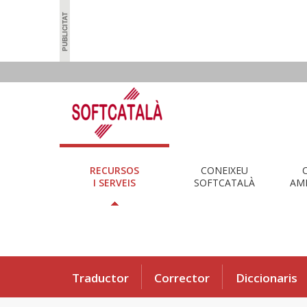
RECURSOS
CONEIXEU
I SERVEIS
SOFTCATALÀ
AMB
Traductor
Corrector
Diccionaris