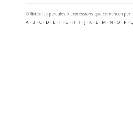
O llisteu les paraules o expressions que comencen per:
A
-
B
-
C
-
D
-
E
-
F
-
G
-
H
-
I
-
J
-
K
-
L
-
M
-
N
-
O
-
P
-