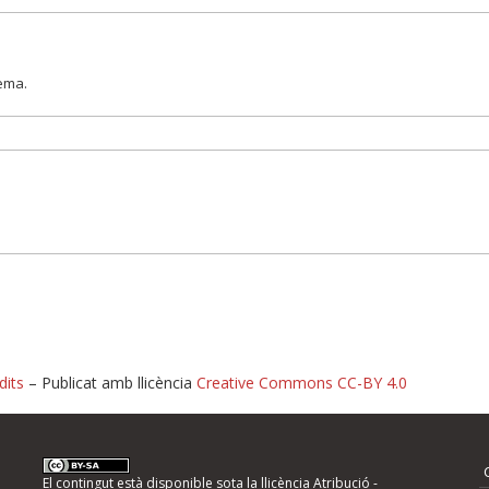
lema.
dits
– Publicat amb llicència
Creative Commons CC-BY 4.0
nformeu d'errors
El contingut està disponible sota la llicència
Atribució -