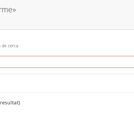
erme»
ó de cerca.
 resultat)