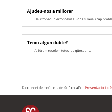
Ajudeu-nos a millorar
Heu trobat un error? Aviseu-nos si veieu cap prob
Teniu algun dubte?
Al fòrum resolem totes les qüestions.
Diccionari de sinònims de Softcatalà –
Presentació i crè
Proposeu-nos millores o i