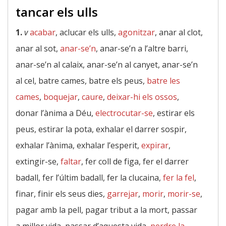
tancar els ulls
1.
v
acabar
, aclucar els ulls,
agonitzar
, anar al clot,
anar al sot,
anar-se’n
, anar-se’n a l’altre barri,
anar-se’n al calaix, anar-se’n al canyet, anar-se’n
al cel, batre cames, batre els peus,
batre les
cames
,
boquejar
,
caure
,
deixar-hi els ossos
,
donar l’ànima a Déu,
electrocutar-se
, estirar els
peus, estirar la pota, exhalar el darrer sospir,
exhalar l’ànima, exhalar l’esperit,
expirar
,
extingir-se,
faltar
, fer coll de figa, fer el darrer
badall, fer l’últim badall, fer la clucaina,
fer la fel
,
finar, finir els seus dies,
garrejar
,
morir
,
morir-se
,
pagar amb la pell, pagar tribut a la mort, passar