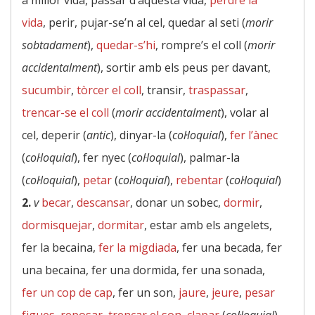
a millor vida, passar d’aquesta vida,
perdre la
vida
, perir, pujar-se’n al cel, quedar al seti (
morir
sobtadament
),
quedar-s’hi
, rompre’s el coll (
morir
accidentalment
), sortir amb els peus per davant,
sucumbir
,
tòrcer el coll
, transir,
traspassar
,
trencar-se el coll
(
morir accidentalment
), volar al
cel, deperir (
antic
), dinyar-la (
col·loquial
),
fer l’ànec
(
col·loquial
), fer nyec (
col·loquial
), palmar-la
(
col·loquial
),
petar
(
col·loquial
),
rebentar
(
col·loquial
)
2.
v
becar
,
descansar
, donar un sobec,
dormir
,
dormisquejar
,
dormitar
, estar amb els angelets,
fer la becaina,
fer la migdiada
, fer una becada, fer
una becaina, fer una dormida, fer una sonada,
fer un cop de cap
, fer un son,
jaure
,
jeure
,
pesar