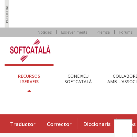
Notícies
Esdeveniments
Premsa
Fòrums
RECURSOS
CONEIXEU
COL·LABOR
I SERVEIS
SOFTCATALÀ
AMB L'ASSOCI
Traductor
Corrector
Diccionaris
Eines