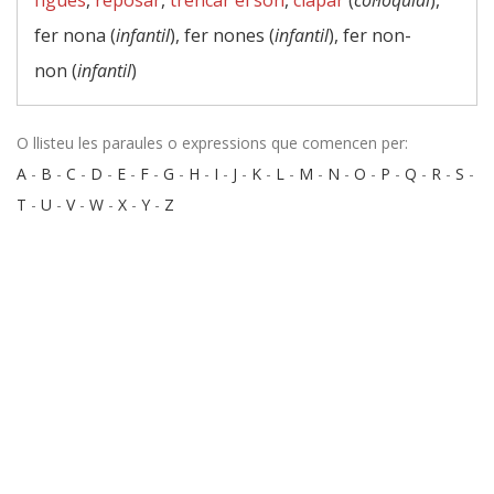
figues
,
reposar
,
trencar el son
,
clapar
(
col·loquial
),
fer nona (
infantil
), fer nones (
infantil
), fer non-
non (
infantil
)
O llisteu les paraules o expressions que comencen per:
A
-
B
-
C
-
D
-
E
-
F
-
G
-
H
-
I
-
J
-
K
-
L
-
M
-
N
-
O
-
P
-
Q
-
R
-
S
-
T
-
U
-
V
-
W
-
X
-
Y
-
Z