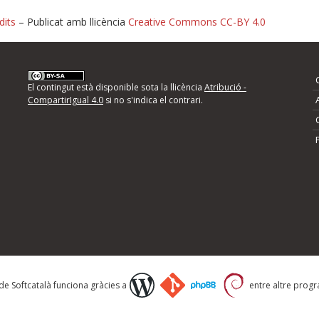
dits
– Publicat amb llicència
Creative Commons CC-BY 4.0
nformeu d'errors
El contingut està disponible sota la llicència
Atribució -
CompartirIgual 4.0
si no s'indica el contrari.
mps següents i descriviu quina és la millora que
 de Softcatalà funciona gràcies a
entre altre progra