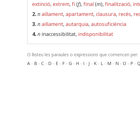
extinció
,
extrem
,
fi
(
f
),
final
(
m
),
finalització
,
int
2.
n
aïllament
,
apartament
,
clausura
,
recés
,
re
3.
n
aïllament
,
autarquia
,
autosuficiència
4.
n
inaccessibilitat,
indisponibilitat
O llisteu les paraules o expressions que comencen per:
A
-
B
-
C
-
D
-
E
-
F
-
G
-
H
-
I
-
J
-
K
-
L
-
M
-
N
-
O
-
P
-