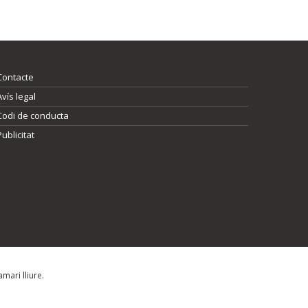
Contacte
Avís legal
Codi de conducta
Publicitat
mari lliure.