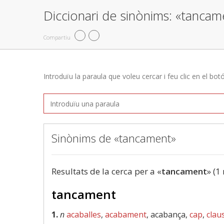
Diccionari de sinònims: «tancam
Compartiu
Introduïu la paraula que voleu cercar i feu clic en el bot
Sinònims de «tancament»
Resultats de la cerca per a «
tancament
» (1
tancament
1.
n
acaballes
,
acabament
, acabança,
cap
,
clau