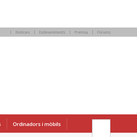
Notícies
Esdeveniments
Premsa
Fòrums
s
Ordinadors i mòbils