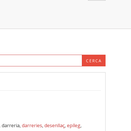
CERCA
, darreria,
darreries
,
desenllaç
,
epíleg
,