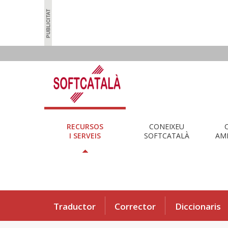
RECURSOS
CONEIXEU
I SERVEIS
SOFTCATALÀ
AMB
Traductor
Corrector
Diccionaris