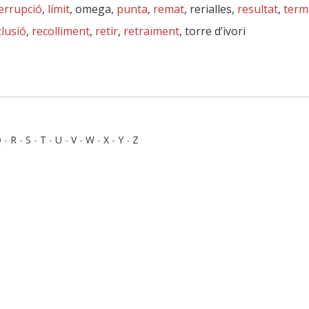
errupció
,
límit
, omega,
punta
,
remat
, rerialles,
resultat
,
term
clusió
,
recolliment
,
retir
,
retraïment
, torre d’ivori
Q
-
R
-
S
-
T
-
U
-
V
-
W
-
X
-
Y
-
Z