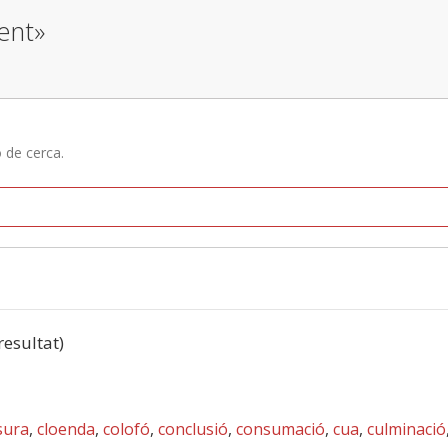
ent»
ó de cerca.
 resultat)
sura
,
cloenda
,
colofó
,
conclusió
,
consumació
,
cua
,
culminació