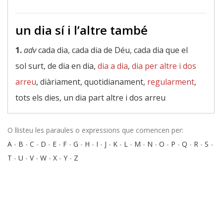
un dia sí i l’altre també
1.
adv
cada dia, cada dia de Déu, cada dia que el
sol surt, de dia en dia,
dia a dia
,
dia per altre i dos
arreu
, diàriament, quotidianament,
regularment
,
tots els dies, un dia part altre i dos arreu
O llisteu les paraules o expressions que comencen per:
A
-
B
-
C
-
D
-
E
-
F
-
G
-
H
-
I
-
J
-
K
-
L
-
M
-
N
-
O
-
P
-
Q
-
R
-
S
-
T
-
U
-
V
-
W
-
X
-
Y
-
Z