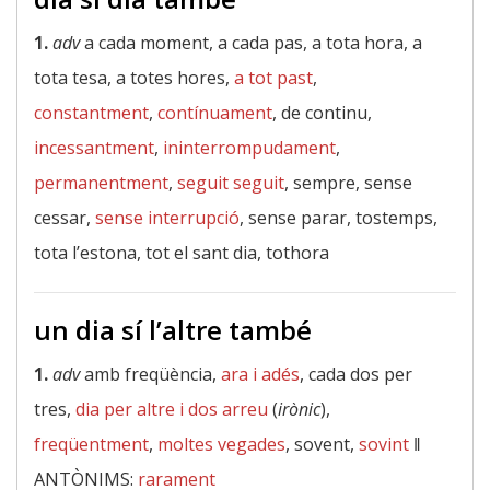
1.
adv
a cada moment, a cada pas, a tota hora, a
tota tesa, a totes hores,
a tot past
,
constantment
,
contínuament
, de continu,
incessantment
,
ininterrompudament
,
permanentment
,
seguit seguit
, sempre, sense
cessar,
sense interrupció
, sense parar, tostemps,
tota l’estona, tot el sant dia, tothora
un dia sí l’altre també
1.
adv
amb freqüència,
ara i adés
, cada dos per
tres,
dia per altre i dos arreu
(
irònic
),
freqüentment
,
moltes vegades
, sovent,
sovint
‖
ANTÒNIMS:
rarament