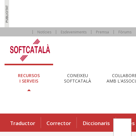
Notícies
Esdeveniments
Premsa
Fòrums
RECURSOS
CONEIXEU
COL·LABOR
I SERVEIS
SOFTCATALÀ
AMB L'ASSOCI
Traductor
Corrector
Diccionaris
Eines