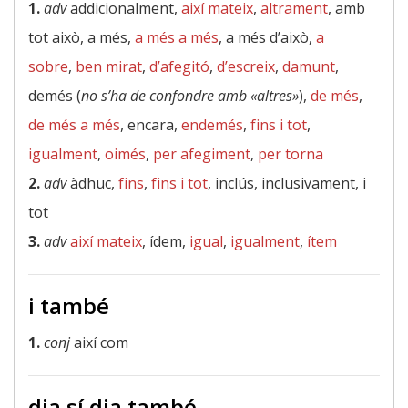
1.
adv
addicionalment,
així mateix
,
altrament
, amb
tot això, a més,
a més a més
, a més d’això,
a
sobre
,
ben mirat
,
d’afegitó
,
d’escreix
,
damunt
,
demés (
no s’ha de confondre amb «altres»
),
de més
,
de més a més
, encara,
endemés
,
fins i tot
,
igualment
,
oimés
,
per afegiment
,
per torna
2.
adv
àdhuc,
fins
,
fins i tot
, inclús, inclusivament, i
tot
3.
adv
així mateix
, ídem,
igual
,
igualment
,
ítem
i també
1.
conj
així com
dia sí dia també