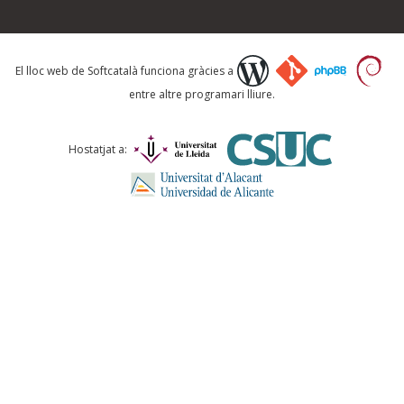
Què proposeu?
El lloc web de Softcatalà funciona gràcies a
entre altre programari lliure.
Comentari *
Hostatjat a:
ENVIA