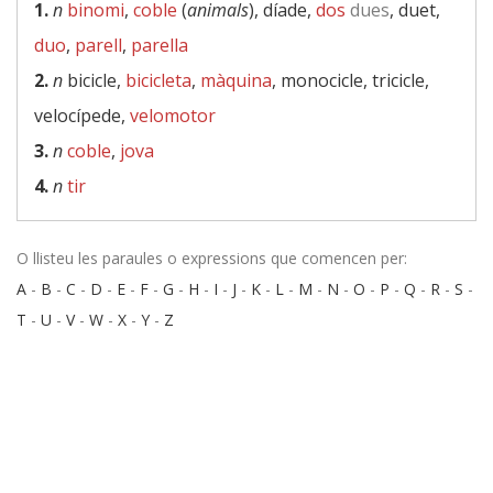
1.
n
binomi
,
coble
(
animals
), díade,
dos
dues
, duet,
duo
,
parell
,
parella
2.
n
bicicle,
bicicleta
,
màquina
, monocicle, tricicle,
velocípede,
velomotor
3.
n
coble
,
jova
4.
n
tir
O llisteu les paraules o expressions que comencen per:
A
-
B
-
C
-
D
-
E
-
F
-
G
-
H
-
I
-
J
-
K
-
L
-
M
-
N
-
O
-
P
-
Q
-
R
-
S
-
T
-
U
-
V
-
W
-
X
-
Y
-
Z