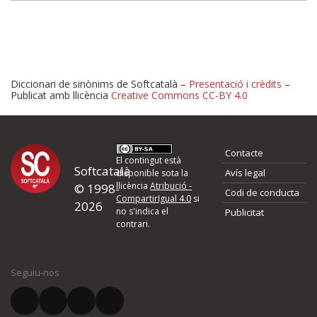
Diccionari de sinònims de Softcatalà –
Presentació i crèdits
–
Publicat amb llicència
Creative Commons CC-BY 4.0
Proposeu-nos millores o 
Contacte
d'errors
El contingut està
Softcatalà
Avís legal
disponible sota la
llicència
Atribució -
© 1998-
Codi de conducta
Si heu trobat un error o voleu proposar alguna millora, ompliu els ca
CompartirIgual 4.0
si
2026
quina és la millora que proposeu o l'error del qual voleu informar-no
no s'indica el
Publicitat
contrari.
El vostre nom *
Seguiu-nos
El vostre correu electrònic *