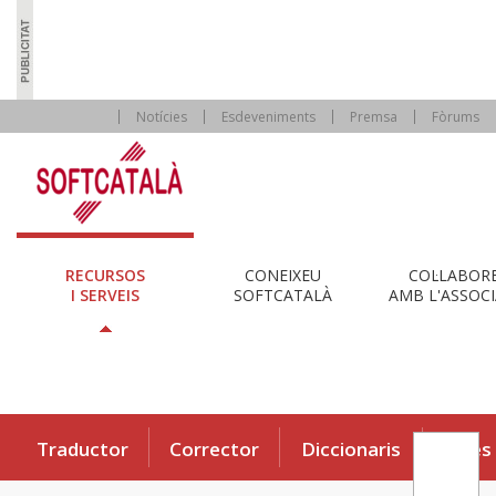
Notícies
Esdeveniments
Premsa
Fòrums
RECURSOS
CONEIXEU
COL·LABOR
I SERVEIS
SOFTCATALÀ
AMB L'ASSOCI
Traductor
Corrector
Diccionaris
Eines