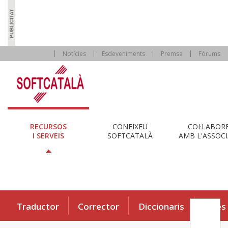
Notícies
Esdeveniments
Premsa
Fòrums
RECURSOS
CONEIXEU
COL·LABOR
I SERVEIS
SOFTCATALÀ
AMB L'ASSOCI
Traductor
Corrector
Diccionaris
Eines