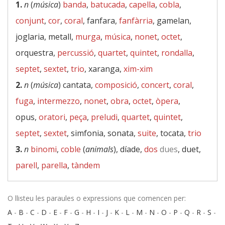
1.
n
(
música
)
banda
,
batucada
,
capella
,
cobla
,
conjunt
,
cor
,
coral
, fanfara,
fanfàrria
, gamelan,
joglaria, metall,
murga
,
música
,
nonet
,
octet
,
orquestra,
percussió
,
quartet
,
quintet
,
rondalla
,
septet
,
sextet
,
trio
, xaranga,
xim-xim
2.
n
(
música
) cantata,
composició
,
concert
,
coral
,
fuga
,
intermezzo
,
nonet
,
obra
,
octet
,
òpera
,
opus,
oratori
,
peça
,
preludi
,
quartet
,
quintet
,
septet
,
sextet
, simfonia, sonata,
suite
, tocata,
trio
3.
n
binomi
,
coble
(
animals
), díade,
dos
dues
, duet,
parell
,
parella
,
tàndem
O llisteu les paraules o expressions que comencen per:
A
-
B
-
C
-
D
-
E
-
F
-
G
-
H
-
I
-
J
-
K
-
L
-
M
-
N
-
O
-
P
-
Q
-
R
-
S
-