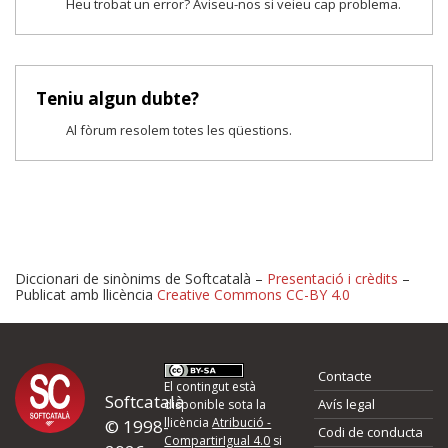
Heu trobat un error? Aviseu-nos si veieu cap problema.
Teniu algun dubte?
Al fòrum resolem totes les qüestions.
Diccionari de sinònims de Softcatalà –
Presentació i crèdits
–
Publicat amb llicència
Creative Commons CC-BY 4.0
Proposeu-nos millores o 
Contacte
d'errors
El contingut està
Softcatalà
Avís legal
disponible sota la
llicència
Atribució -
© 1998-
Codi de conducta
Si heu trobat un error o voleu proposar alguna millora, ompliu els ca
CompartirIgual 4.0
si