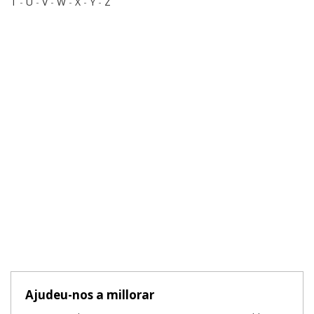
T
-
U
-
V
-
W
-
X
-
Y
-
Z
Ajudeu-nos a millorar