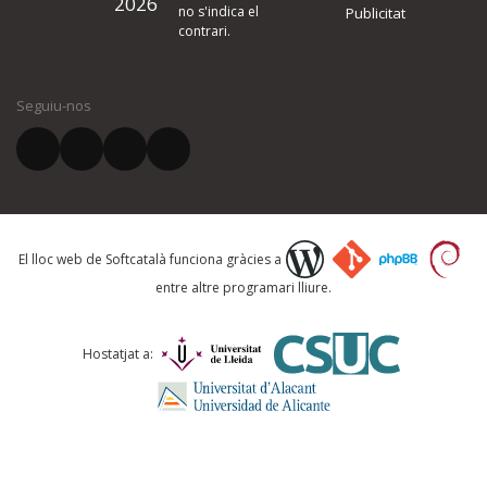
2026
quina és la millora que proposeu o l'error del qual voleu informar-no
no s'indica el
Publicitat
contrari.
El vostre nom *
Seguiu-nos
El vostre correu electrònic *
Què proposeu?
El lloc web de Softcatalà funciona gràcies a
entre altre programari lliure.
Comentari *
Hostatjat a: