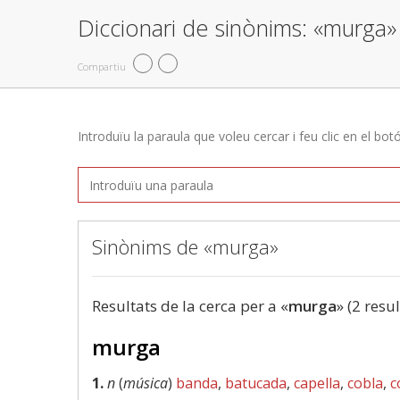
Diccionari de sinònims: «murga»
Compartiu
Introduïu la paraula que voleu cercar i feu clic en el bot
Sinònims de «murga»
Resultats de la cerca per a «
murga
» (2 resul
murga
1.
n
(
música
)
banda
,
batucada
,
capella
,
cobla
,
c