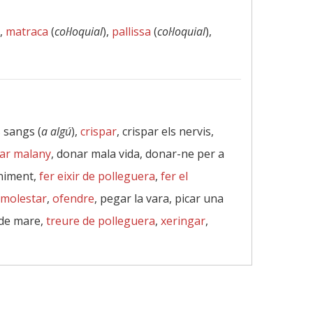
),
matraca
(
col·loquial
),
pallissa
(
col·loquial
),
s sangs (
a algú
),
crispar
, crispar els nervis,
ar malany
, donar mala vida, donar-ne per a
teniment,
fer eixir de polleguera
,
fer el
molestar
,
ofendre
, pegar la vara, picar una
 de mare,
treure de polleguera
,
xeringar
,