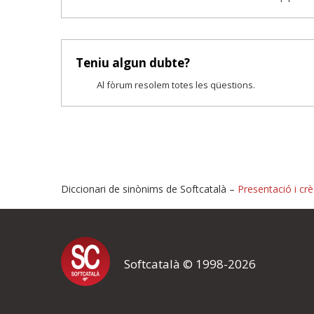
Teniu algun dubte?
Al fòrum resolem totes les qüestions.
Diccionari de sinònims de Softcatalà –
Presentació i crè
Proposeu-nos millores o i
Softcatalà © 1998-2026
Si heu trobat un error o voleu proposar alguna millora, ompliu els ca
proposeu o l'error del qual voleu informar-nos.