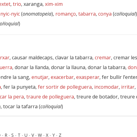
extet
,
trio
, xaranga,
xim-xim
,
nyic-nyic
(
onomatopeia
),
romanço
,
tabarra
,
conya
(
col·loquial
ol·loquial
)
rxar
, causar maldecaps, clavar la tabarra,
cremar
, cremar le
uerra
, donar la llanda, donar la llauna, donar la tabarra,
don
endre la sang,
enutjar
,
exacerbar
,
exasperar
, fer bullir l’en
a
, fer la punyeta,
fer sortir de polleguera
,
incomodar
,
irritar
,
car la pera
,
traure de polleguera
, treure de botador, treure
), tocar la tafarra (
col·loquial
)
Q
-
R
-
S
-
T
-
U
-
V
-
W
-
X
-
Y
-
Z