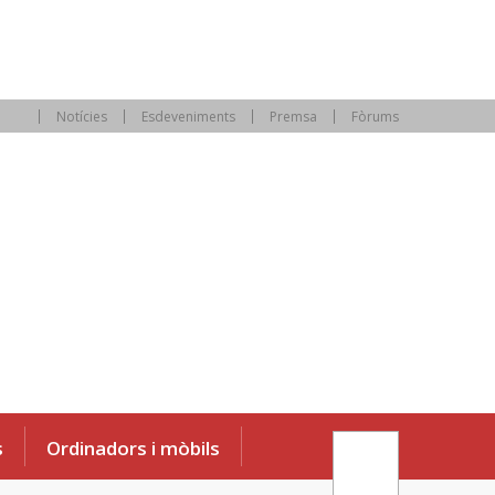
Notícies
Esdeveniments
Premsa
Fòrums
s
Ordinadors i mòbils