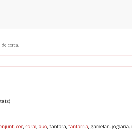
ó de cerca.
tats)
onjunt
,
cor
,
coral
,
duo
, fanfara,
fanfàrria
, gamelan, joglaria,