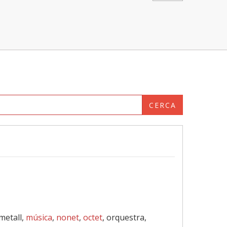
CERCA
 metall,
música
,
nonet
,
octet
, orquestra,