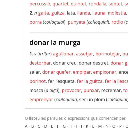
percussió
,
quartet
,
quintet
,
rondalla
,
septet
,
s
2.
n
gaita
,
guitza
, lata,
llanda
,
llauna
,
molèstia
porra
(
col·loquial
),
punyeta
(
col·loquial
),
rotllo
(
c
donar la murga
1.
v
(
irritar
)
agullonar
,
assetjar
,
borinotejar
,
bu
destorbar
, donar creu, donar destret,
donar g
salar,
donar quefer
,
empipar
,
empixonar
, enc
borinot
, fer l’esqueta,
fer la guitza
,
fer la llesc
mosca (
a algú
),
provocar
,
punxar
, recremar,
to
emprenyar
(
col·loquial
), ser un plom (
col·loquial
O llisteu les paraules o expressions que comencen per:
A
-
B
-
C
-
D
-
E
-
F
-
G
-
H
-
I
-
J
-
K
-
L
-
M
-
N
-
O
-
P
-