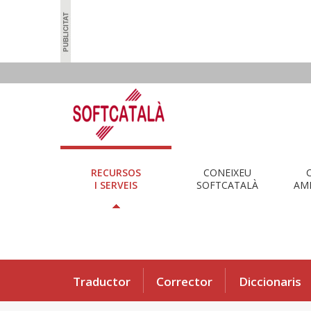
RECURSOS
CONEIXEU
I SERVEIS
SOFTCATALÀ
AMB
Traductor
Corrector
Diccionaris