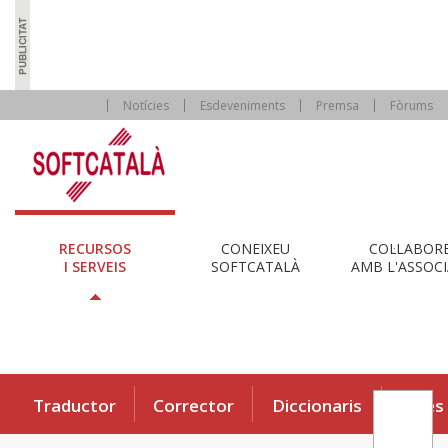
Notícies
Esdeveniments
Premsa
Fòrums
RECURSOS
CONEIXEU
COL·LABOR
I SERVEIS
SOFTCATALÀ
AMB L'ASSOCI
Traductor
Corrector
Diccionaris
Eines