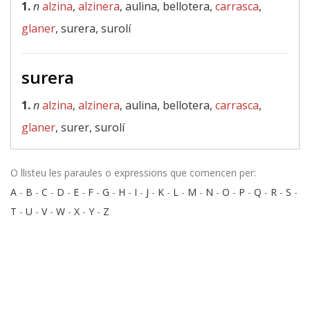
1.
n
alzina
,
alzinera
, aulina, bellotera,
carrasca
,
glaner
, surera, surolí
surera
1.
n
alzina
,
alzinera
, aulina, bellotera,
carrasca
,
glaner
, surer, surolí
O llisteu les paraules o expressions que comencen per:
A
-
B
-
C
-
D
-
E
-
F
-
G
-
H
-
I
-
J
-
K
-
L
-
M
-
N
-
O
-
P
-
Q
-
R
-
S
-
T
-
U
-
V
-
W
-
X
-
Y
-
Z