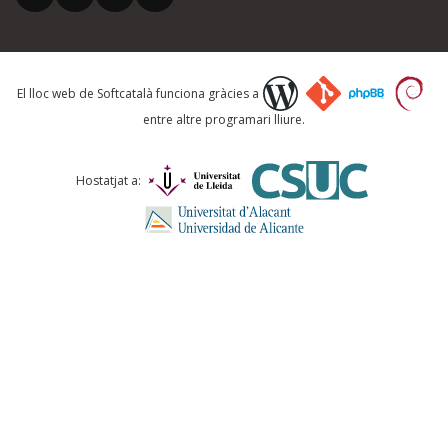
Què proposeu?
El lloc web de Softcatalà funciona gràcies a
entre altre programari lliure.
Comentari *
Hostatjat a:
ENVIA