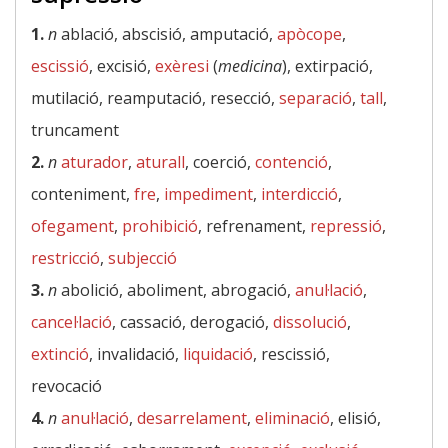
1.
n
ablació, abscisió, amputació,
apòcope
,
escissió
, excisió,
exèresi
(
medicina
), extirpació,
mutilació, reamputació, resecció,
separació
,
tall
,
truncament
2.
n
aturador
,
aturall
, coerció,
contenció
,
conteniment,
fre
,
impediment
,
interdicció
,
ofegament
,
prohibició
, refrenament,
repressió
,
restricció
,
subjecció
3.
n
abolició, aboliment, abrogació,
anul·lació
,
cancel·lació
, cassació, derogació,
dissolució
,
extinció
, invalidació,
liquidació
, rescissió,
revocació
4.
n
anul·lació
,
desarrelament
,
eliminació
, elisió,