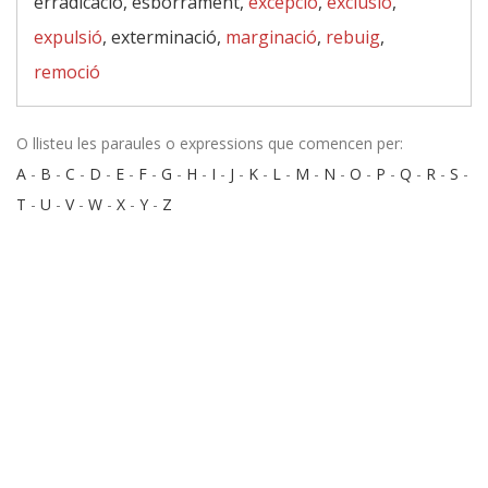
erradicació, esborrament,
excepció
,
exclusió
,
expulsió
, exterminació,
marginació
,
rebuig
,
remoció
O llisteu les paraules o expressions que comencen per:
A
-
B
-
C
-
D
-
E
-
F
-
G
-
H
-
I
-
J
-
K
-
L
-
M
-
N
-
O
-
P
-
Q
-
R
-
S
-
T
-
U
-
V
-
W
-
X
-
Y
-
Z