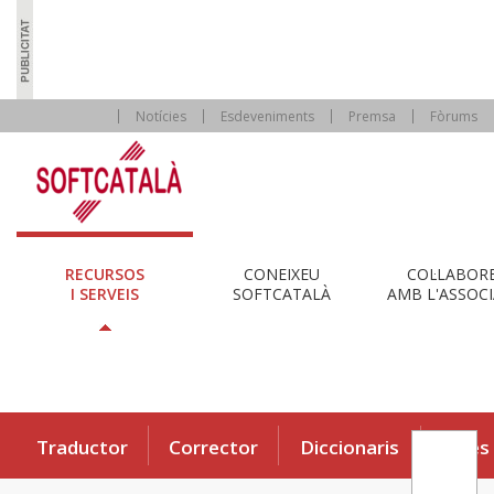
Notícies
Esdeveniments
Premsa
Fòrums
RECURSOS
CONEIXEU
COL·LABOR
I SERVEIS
SOFTCATALÀ
AMB L'ASSOCI
Traductor
Corrector
Diccionaris
Eines