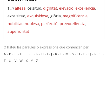
1.
n
altesa
, celsitud,
dignitat
,
elevació
,
excel·lència
,
excelsitud,
exquisidesa
, glòria,
magnificència
,
nobilitat
,
noblesa
,
perfecció
,
preexcel·lència
,
superioritat
O llisteu les paraules o expressions que comencen per:
A
-
B
-
C
-
D
-
E
-
F
-
G
-
H
-
I
-
J
-
K
-
L
-
M
-
N
-
O
-
P
-
Q
-
R
-
S
-
T
-
U
-
V
-
W
-
X
-
Y
-
Z