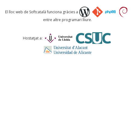
Què proposeu?
El lloc web de Softcatalà funciona gràcies a
entre altre programari lliure.
Comentari *
Hostatjat a:
ENVIA