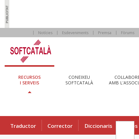
Notícies
Esdeveniments
Premsa
Fòrums
RECURSOS
CONEIXEU
COL·LABOR
I SERVEIS
SOFTCATALÀ
AMB L'ASSOCI
Traductor
Corrector
Diccionaris
Eines