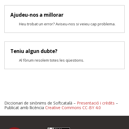
Ajudeu-nos a millorar
Heu trobat un error? Aviseu-nos si veieu cap problema.
Teniu algun dubte?
Al fòrum resolem totes les qüestions.
Diccionari de sinònims de Softcatalà –
Presentació i crèdits
–
Publicat amb llicència
Creative Commons CC-BY 4.0
Proposeu-nos millores o 