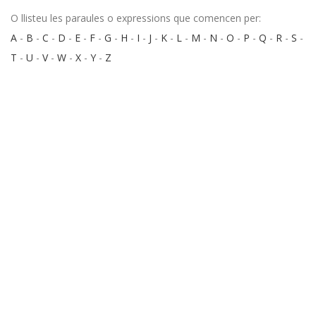
O llisteu les paraules o expressions que comencen per:
A
-
B
-
C
-
D
-
E
-
F
-
G
-
H
-
I
-
J
-
K
-
L
-
M
-
N
-
O
-
P
-
Q
-
R
-
S
-
T
-
U
-
V
-
W
-
X
-
Y
-
Z