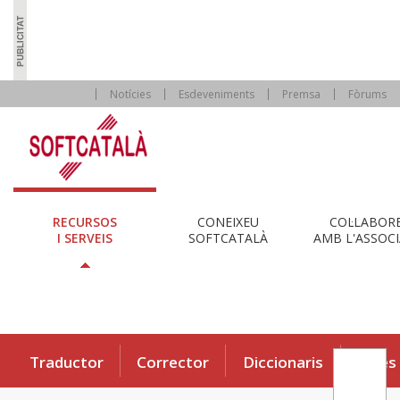
Notícies
Esdeveniments
Premsa
Fòrums
RECURSOS
CONEIXEU
COL·LABOR
I SERVEIS
SOFTCATALÀ
AMB L'ASSOCI
Traductor
Corrector
Diccionaris
Eines