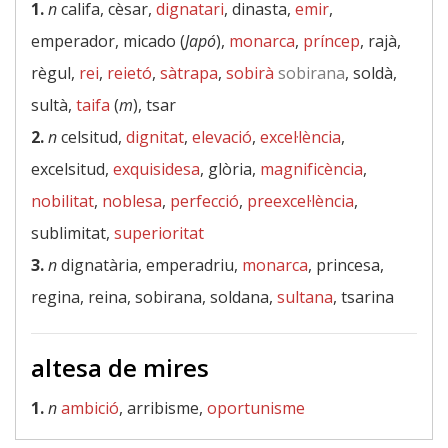
1.
n
califa, cèsar,
dignatari
, dinasta,
emir
,
emperador, micado (
Japó
),
monarca
,
príncep
, rajà,
règul,
rei
,
reietó
,
sàtrapa
,
sobirà
sobirana
, soldà,
sultà,
taifa
(
m
), tsar
2.
n
celsitud,
dignitat
,
elevació
,
excel·lència
,
excelsitud,
exquisidesa
, glòria,
magnificència
,
nobilitat
,
noblesa
,
perfecció
,
preexcel·lència
,
sublimitat,
superioritat
3.
n
dignatària, emperadriu,
monarca
, princesa,
regina, reina, sobirana, soldana,
sultana
, tsarina
altesa de mires
1.
n
ambició
, arribisme,
oportunisme