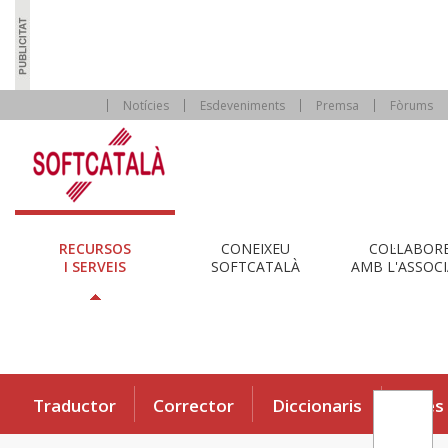
Notícies
Esdeveniments
Premsa
Fòrums
RECURSOS
CONEIXEU
COL·LABOR
I SERVEIS
SOFTCATALÀ
AMB L'ASSOCI
Traductor
Corrector
Diccionaris
Eines