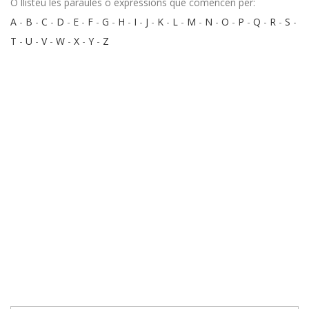
O llisteu les paraules o expressions que comencen per:
A
-
B
-
C
-
D
-
E
-
F
-
G
-
H
-
I
-
J
-
K
-
L
-
M
-
N
-
O
-
P
-
Q
-
R
-
S
-
T
-
U
-
V
-
W
-
X
-
Y
-
Z