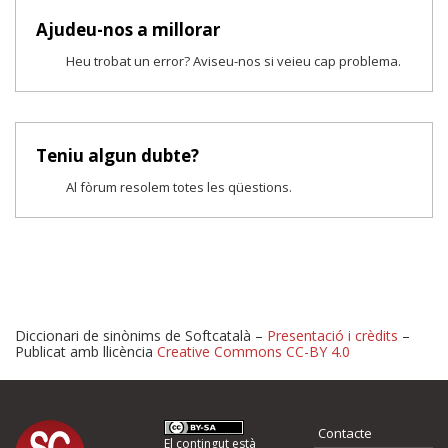
Ajudeu-nos a millorar
Heu trobat un error? Aviseu-nos si veieu cap problema.
Teniu algun dubte?
Al fòrum resolem totes les qüestions.
Diccionari de sinònims de Softcatalà –
Presentació i crèdits
–
Publicat amb llicència
Creative Commons CC-BY 4.0
Proposeu-nos millores o 
Contacte
El contingut està