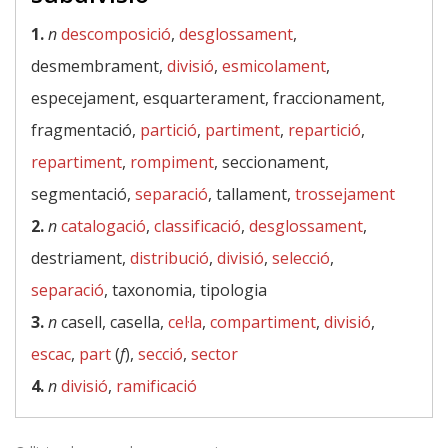
1.
n
descomposició
,
desglossament
,
desmembrament,
divisió
,
esmicolament
,
especejament, esquarterament, fraccionament,
fragmentació,
partició
,
partiment
,
repartició
,
repartiment
,
rompiment
, seccionament,
segmentació,
separació
, tallament,
trossejament
2.
n
catalogació
,
classificació
,
desglossament
,
destriament,
distribució
,
divisió
,
selecció
,
separació
, taxonomia, tipologia
3.
n
casell, casella,
cel·la
,
compartiment
,
divisió
,
escac
,
part
(
f
),
secció
,
sector
4.
n
divisió
,
ramificació