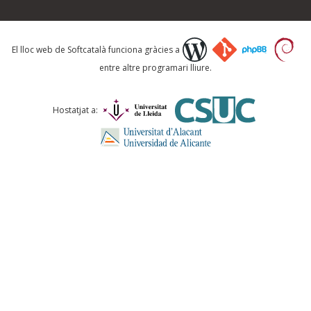
Què proposeu?
El lloc web de Softcatalà funciona gràcies a
entre altre programari lliure.
Comentari *
Hostatjat a:
ENVIA