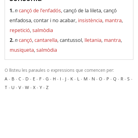
1.
n
cançó de l’enfadós
, cançó de la lileta, cançó
enfadosa, contar i no acabar,
insistència
,
mantra
,
repetició
,
salmòdia
2.
n
cançó
,
cantarella
, cantussol,
lletania
,
mantra
,
musiqueta
,
salmòdia
O llisteu les paraules o expressions que comencen per:
A
-
B
-
C
-
D
-
E
-
F
-
G
-
H
-
I
-
J
-
K
-
L
-
M
-
N
-
O
-
P
-
Q
-
R
-
S
-
T
-
U
-
V
-
W
-
X
-
Y
-
Z