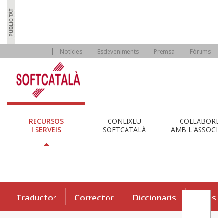
Notícies
Esdeveniments
Premsa
Fòrums
RECURSOS
CONEIXEU
COL·LABOR
I SERVEIS
SOFTCATALÀ
AMB L'ASSOCI
Traductor
Corrector
Diccionaris
Eines