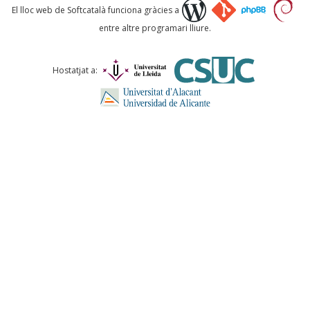
Què proposeu?
El lloc web de Softcatalà funciona gràcies a
entre altre programari lliure.
Comentari *
Hostatjat a:
ENVIA