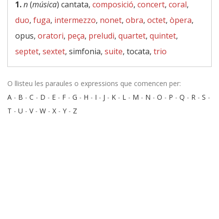
1.
n
(
música
) cantata,
composició
,
concert
,
coral
,
duo
,
fuga
,
intermezzo
,
nonet
,
obra
,
octet
,
òpera
,
opus,
oratori
,
peça
,
preludi
,
quartet
,
quintet
,
septet
,
sextet
, simfonia,
suite
, tocata,
trio
O llisteu les paraules o expressions que comencen per:
A
-
B
-
C
-
D
-
E
-
F
-
G
-
H
-
I
-
J
-
K
-
L
-
M
-
N
-
O
-
P
-
Q
-
R
-
S
-
T
-
U
-
V
-
W
-
X
-
Y
-
Z