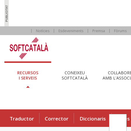
Notícies
Esdeveniments
Premsa
Fòrums
RECURSOS
CONEIXEU
COL·LABOR
I SERVEIS
SOFTCATALÀ
AMB L'ASSOCI
Traductor
Corrector
Diccionaris
Eines