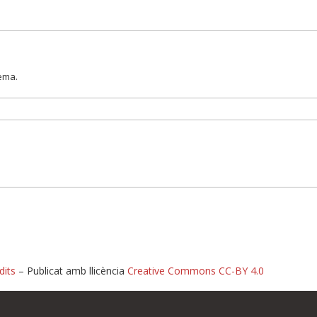
lema.
dits
– Publicat amb llicència
Creative Commons CC-BY 4.0