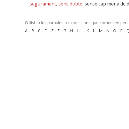
segurament
,
sens dubte
, sense cap mena de 
O llisteu les paraules o expressions que comencen per:
A
-
B
-
C
-
D
-
E
-
F
-
G
-
H
-
I
-
J
-
K
-
L
-
M
-
N
-
O
-
P
-