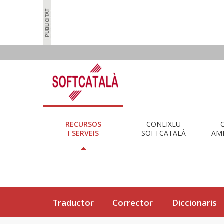
RECURSOS
CONEIXEU
I SERVEIS
SOFTCATALÀ
AMB
Traductor
Corrector
Diccionaris