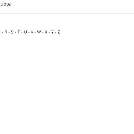
dubte
Q
-
R
-
S
-
T
-
U
-
V
-
W
-
X
-
Y
-
Z