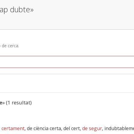
cap dubte»
ó de cerca.
e
» (1 resultat)
,
certament
, de ciència certa, del cert,
de segur
, indubtablem