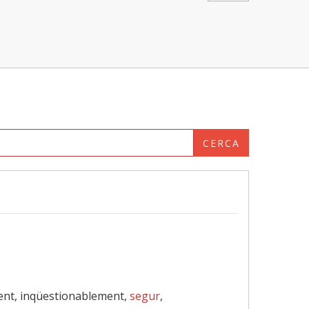
CERCA
ent, inqüestionablement,
segur
,