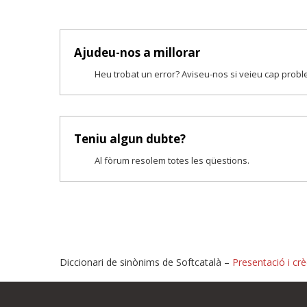
Ajudeu-nos a millorar
Heu trobat un error? Aviseu-nos si veieu cap prob
Teniu algun dubte?
Al fòrum resolem totes les qüestions.
Diccionari de sinònims de Softcatalà –
Presentació i crè