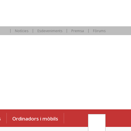
Notícies
Esdeveniments
Premsa
Fòrums
s
Ordinadors i mòbils