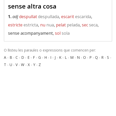
sense altra cosa
1.
adj
despullat
despullada
,
escarit
escarida
,
estricte
estricta
,
nu
nua
,
pelat
pelada
,
sec
seca
,
sense acompanyament,
sol
sola
O llisteu les paraules o expressions que comencen per:
A
-
B
-
C
-
D
-
E
-
F
-
G
-
H
-
I
-
J
-
K
-
L
-
M
-
N
-
O
-
P
-
Q
-
R
-
S
-
T
-
U
-
V
-
W
-
X
-
Y
-
Z