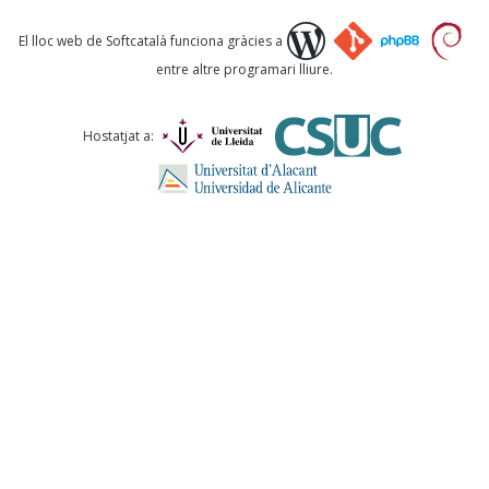
Què proposeu?
El lloc web de Softcatalà funciona gràcies a
entre altre programari lliure.
Comentari *
Hostatjat a:
ENVIA