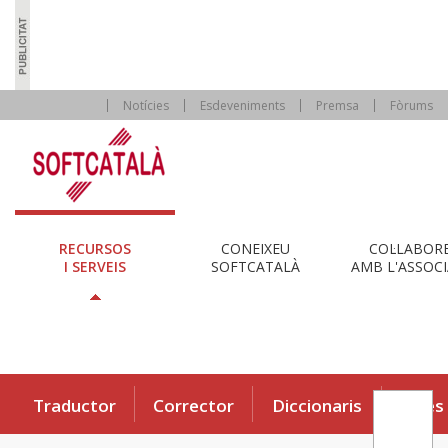
Notícies
Esdeveniments
Premsa
Fòrums
RECURSOS
CONEIXEU
COL·LABOR
I SERVEIS
SOFTCATALÀ
AMB L'ASSOCI
Traductor
Corrector
Diccionaris
Eines