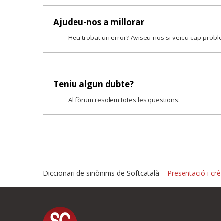
Ajudeu-nos a millorar
Heu trobat un error? Aviseu-nos si veieu cap prob
Teniu algun dubte?
Al fòrum resolem totes les qüestions.
Diccionari de sinònims de Softcatalà –
Presentació i crè
Proposeu-nos millores o i