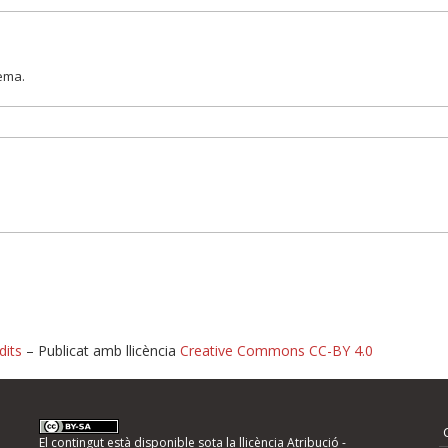
lema.
dits
– Publicat amb llicència
Creative Commons CC-BY 4.0
nformeu d'errors
El contingut està disponible sota la llicència
Atribució -