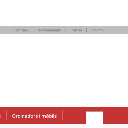
Notícies
Esdeveniments
Premsa
Fòrums
s
Ordinadors i mòbils