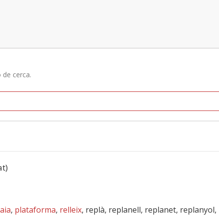
ó de cerca.
at)
aia
,
plataforma
,
relleix
, replà, replanell, replanet, replanyol,