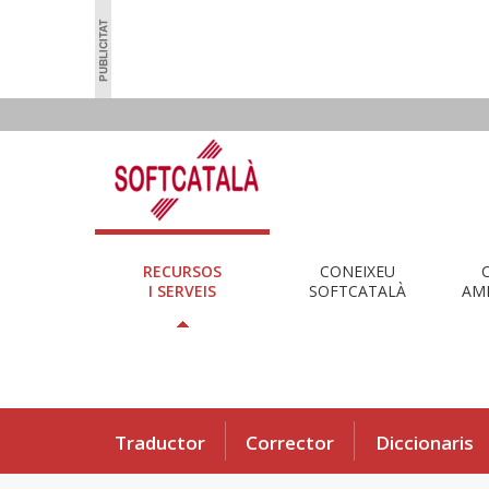
RECURSOS
CONEIXEU
I SERVEIS
SOFTCATALÀ
AMB
Traductor
Corrector
Diccionaris