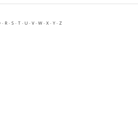
Q
-
R
-
S
-
T
-
U
-
V
-
W
-
X
-
Y
-
Z