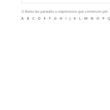
O llisteu les paraules o expressions que comencen per:
A
-
B
-
C
-
D
-
E
-
F
-
G
-
H
-
I
-
J
-
K
-
L
-
M
-
N
-
O
-
P
-