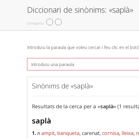
Diccionari de sinònims: «saplà»
Compartiu
Introduïu la paraula que voleu cercar i feu clic en el bot
Sinònims de «saplà»
Resultats de la cerca per a «
saplà
» (1 result
saplà
1.
n
ampit
,
banqueta
, carenat,
cornisa
,
lleixa
,
n